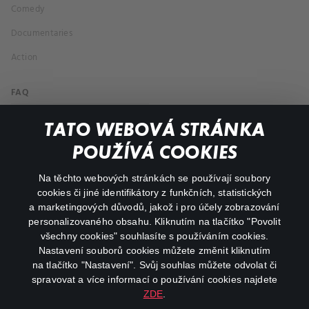
Comedy
Documentaries
Action
FAQ
My profile
TATO WEBOVÁ STRÁNKA
Important links
POUŽÍVÁ COOKIES
Na těchto webových stránkách se používají soubory
facebook
instagram
cookies či jiné identifikátory z funkčních, statistických
a marketingových důvodů, jakož i pro účely zobrazování
personalizovaného obsahu. Kliknutím na tlačítko "Povolit
youtube
všechny cookies" souhlasíte s používáním cookies.
Nastavení souborů cookies můžete změnit kliknutím
na tlačítko "Nastavení". Svůj souhlas můžete odvolat či
spravovat a více informací o používání cookies najdete
ZDE
.