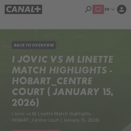
search
expand_more
person
EN
Library
Apple TV+
BACK TO OVERVIEW
I JOVIC VS M LINETTE
MATCH HIGHLIGHTS -
HOBART_CENTRE
COURT ( JANUARY 15,
2026)
I Jovic vs M Linette Match Highlights -
HOBART_Centre Court ( January 15, 2026).