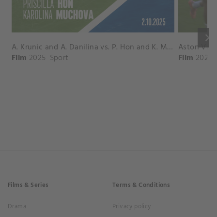
keyboard_arrow_right
A. Krunic and A. Danilina vs. P. Hon and K. Muchova Match Highlights - BEIJING_Capital Group Diamond ( October 02, 2025)
Film
2025
Sport
Film
2026
Films & Series
Terms & Conditions
Drama
Privacy policy