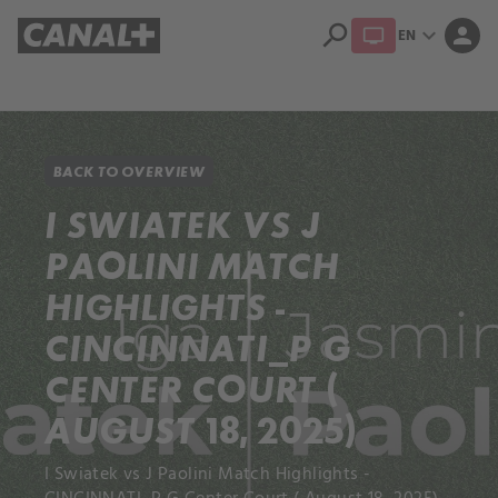
search
expand_more
person
EN
Library
Apple TV+
BACK TO OVERVIEW
I SWIATEK VS J
PAOLINI MATCH
HIGHLIGHTS -
CINCINNATI_P G
CENTER COURT (
AUGUST 18, 2025)
I Swiatek vs J Paolini Match Highlights -