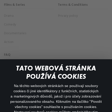
Films & Series
Terms & Conditions
Drama
Privacy policy
Comedy
Documentaries
Action
FAQ
My profile
TATO WEBOVÁ STRÁNKA
Important links
POUŽÍVÁ COOKIES
Na těchto webových stránkách se používají soubory
facebook
instagram
cookies či jiné identifikátory z funkčních, statistických
a marketingových důvodů, jakož i pro účely zobrazování
personalizovaného obsahu. Kliknutím na tlačítko "Povolit
youtube
všechny cookies" souhlasíte s používáním cookies.