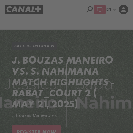
search
expand_more
person
EN
Library
Apple TV+
BACK TO OVERVIEW
J. BOUZAS MANEIRO
VS. S. NAHIMANA
MATCH HIGHLIGHTS -
RABAT_COURT 2 (
MAY 21, 2025)
J. Bouzas Maneiro vs.
REGISTER NOW