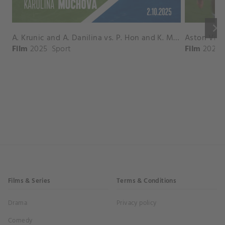
keyboard_arrow_right
A. Krunic and A. Danilina vs. P. Hon and K. Muchova Match Highlights - BEIJING_Capital Group Diamond ( October 02, 2025)
Film
2025
Sport
Film
2026
Films & Series
Terms & Conditions
Drama
Privacy policy
Comedy