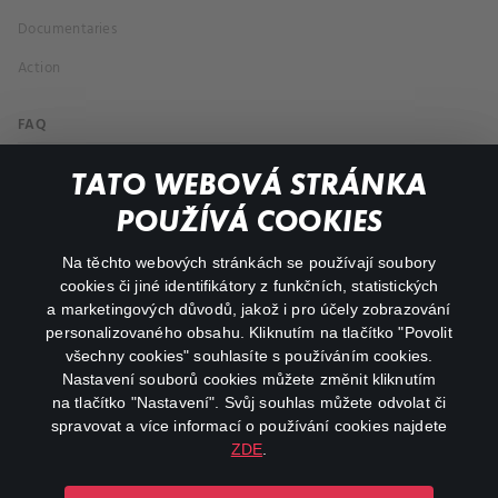
Documentaries
Action
FAQ
My profile
TATO WEBOVÁ STRÁNKA
Important links
POUŽÍVÁ COOKIES
Na těchto webových stránkách se používají soubory
facebook
instagram
cookies či jiné identifikátory z funkčních, statistických
a marketingových důvodů, jakož i pro účely zobrazování
personalizovaného obsahu. Kliknutím na tlačítko "Povolit
youtube
všechny cookies" souhlasíte s používáním cookies.
Nastavení souborů cookies můžete změnit kliknutím
na tlačítko "Nastavení". Svůj souhlas můžete odvolat či
spravovat a více informací o používání cookies najdete
ZDE
.