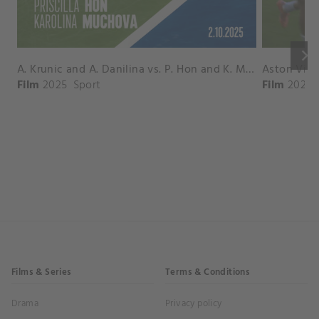
keyboard_arrow_right
A. Krunic and A. Danilina vs. P. Hon and K. Muchova Match Highlights - BEIJING_Capital Group Diamond ( October 02, 2025)
Film
2025
Sport
Film
2026
Films & Series
Terms & Conditions
Drama
Privacy policy