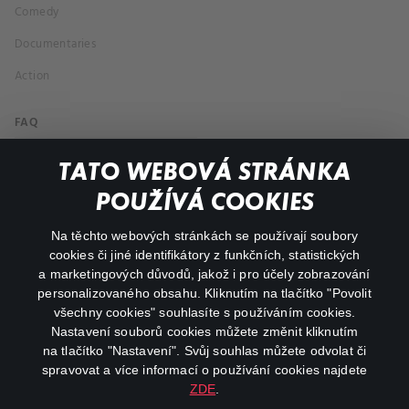
Comedy
Documentaries
Action
FAQ
My profile
TATO WEBOVÁ STRÁNKA
Important links
POUŽÍVÁ COOKIES
Na těchto webových stránkách se používají soubory
facebook
instagram
cookies či jiné identifikátory z funkčních, statistických
a marketingových důvodů, jakož i pro účely zobrazování
personalizovaného obsahu. Kliknutím na tlačítko "Povolit
youtube
všechny cookies" souhlasíte s používáním cookies.
Nastavení souborů cookies můžete změnit kliknutím
na tlačítko "Nastavení". Svůj souhlas můžete odvolat či
spravovat a více informací o používání cookies najdete
ZDE
.