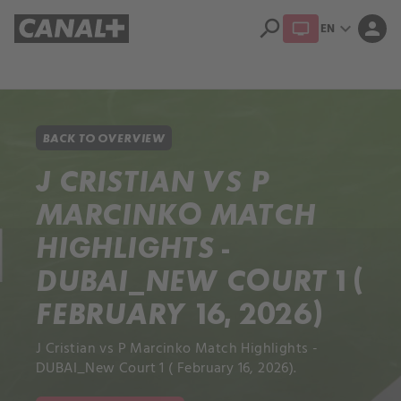
search
expand_more
person
EN
Library
Apple TV+
BACK TO OVERVIEW
J CRISTIAN VS P
MARCINKO MATCH
HIGHLIGHTS -
DUBAI_NEW COURT 1 (
FEBRUARY 16, 2026)
J Cristian vs P Marcinko Match Highlights -
DUBAI_New Court 1 ( February 16, 2026).