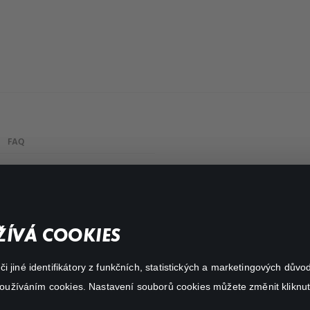
FAQ
My profile
Important links
ÍVÁ COOKIES
 jiné identifikátory z funkčních, statistických a marketingových dův
 používáním cookies. Nastavení souborů cookies můžete změnit kliknut