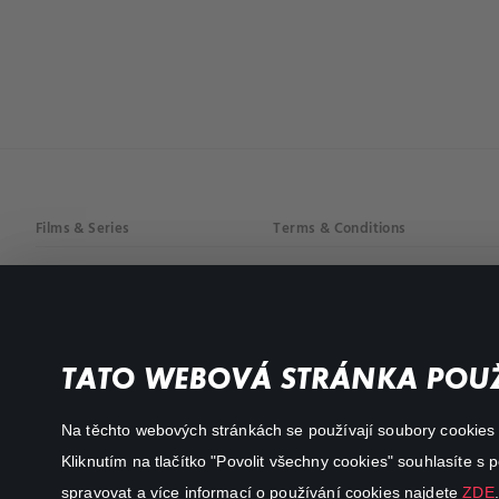
Films & Series
Terms & Conditions
Drama
Privacy policy
Comedy
Documentaries
TATO WEBOVÁ STRÁNKA POUŽ
Action
Na těchto webových stránkách se používají soubory cookies či
Kliknutím na tlačítko "Povolit všechny cookies" souhlasíte s
spravovat a více informací o používání cookies najdete
ZDE
.