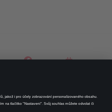
facebook
instagram
youtube
odů, jakož i pro účely zobrazování personalizovaného obsahu.
ím na tlačítko "Nastavení". Svůj souhlas můžete odvolat či
Canal+ Luxembourg S. à r.l. se sídlem Rue Albert Borschette 4,
L-1246 Luxembourg R.C.S.