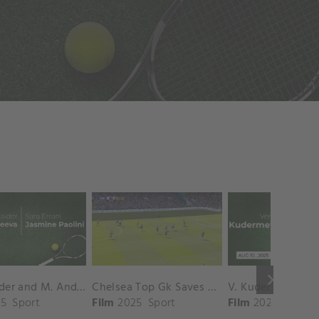
keyboard_arrow_right
D. Shnaider and M. Andreeva vs. S. Errani and J. Paolini Match Highlights - ROME_Campo Centrale ( May 16, 2025)
Chelsea Top Gk Saves vs. Crystal Palace
5
Sport
Film
2025
Sport
Film
2025
Sport