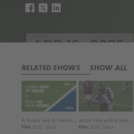
RELATED SHOWS
SHOW ALL
A. Krunic and A. Danilina vs. P. Hon and K. Muchova Match Highlights - BEIJING_Capital Group Diamond ( October 02, 2025)
Aston Villa with a Spectacular Goal vs. Nottingham Forest
Film
2025
Sport
Film
2026
Sport