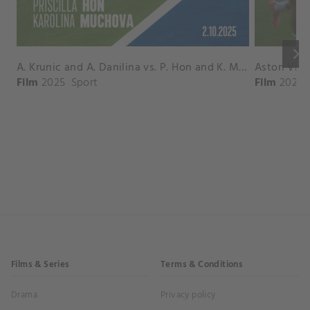
keyboard_arrow_right
A. Krunic and A. Danilina vs. P. Hon and K. Muchova Match Highlights - BEIJING_Capital Group Diamond ( October 02, 2025)
Film
2025
Sport
Film
2026
Films & Series
Terms & Conditions
Drama
Privacy policy