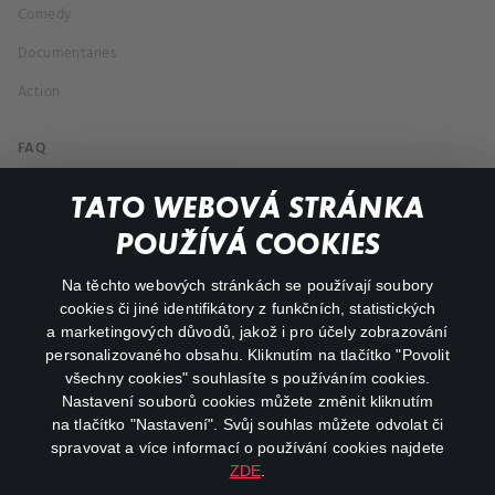
Comedy
Documentaries
Action
FAQ
My profile
TATO WEBOVÁ STRÁNKA
Important links
POUŽÍVÁ COOKIES
Na těchto webových stránkách se používají soubory
facebook
instagram
cookies či jiné identifikátory z funkčních, statistických
a marketingových důvodů, jakož i pro účely zobrazování
personalizovaného obsahu. Kliknutím na tlačítko "Povolit
youtube
všechny cookies" souhlasíte s používáním cookies.
Nastavení souborů cookies můžete změnit kliknutím
na tlačítko "Nastavení". Svůj souhlas můžete odvolat či
spravovat a více informací o používání cookies najdete
ZDE
.