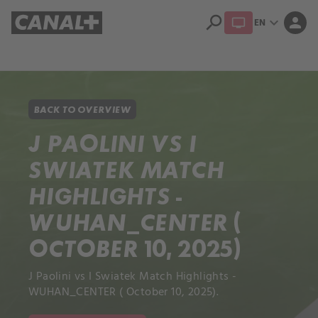
search
expand_more
person
EN
Library
Apple TV+
BACK TO OVERVIEW
J PAOLINI VS I
SWIATEK MATCH
HIGHLIGHTS -
WUHAN_CENTER (
OCTOBER 10, 2025)
J Paolini vs I Swiatek Match Highlights -
WUHAN_CENTER ( October 10, 2025).