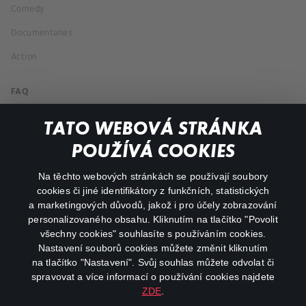
Comedy
Documentaries
Action
FAQ
My profile
TATO WEBOVÁ STRÁNKA
Important links
POUŽÍVÁ COOKIES
Na těchto webových stránkách se používají soubory
facebook
instagram
cookies či jiné identifikátory z funkčních, statistických
a marketingových důvodů, jakož i pro účely zobrazování
personalizovaného obsahu. Kliknutím na tlačítko "Povolit
youtube
všechny cookies" souhlasíte s používáním cookies.
Nastavení souborů cookies můžete změnit kliknutím
na tlačítko "Nastavení". Svůj souhlas můžete odvolat či
spravovat a více informací o používání cookies najdete
ZDE
.