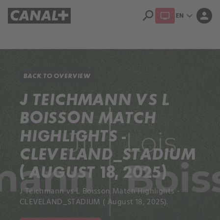
search
expand_more
person
EN
Library
Apple TV+
BACK TO OVERVIEW
J TEICHMANN VS L
BOISSON MATCH
HIGHLIGHTS -
CLEVELAND_STADIUM
( AUGUST 18, 2025)
J Teichmann vs L Boisson Match Highlights -
CLEVELAND_STADIUM ( August 18, 2025).