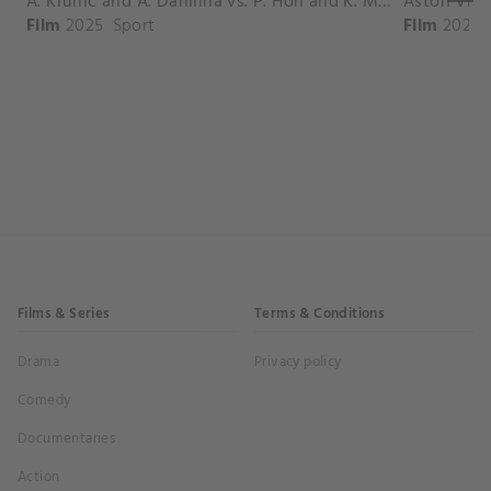
A. Krunic and A. Danilina vs. P. Hon and K. Muchova Match Highlights - BEIJING_Capital Group Diamond ( October 02, 2025)
Film
2025
Sport
Film
2026
Films & Series
Terms & Conditions
Drama
Privacy policy
Comedy
Documentaries
Action