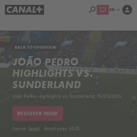
search
expand_more
person
EN
Library
Apple TV+
BACK TO OVERVIEW
JOÃO PEDRO
HIGHLIGHTS VS.
SUNDERLAND
João Pedro Highlights vs. Sunderland, 10/25/2025.
REGISTER NOW
Genre:
Sport
Aired year: 2025