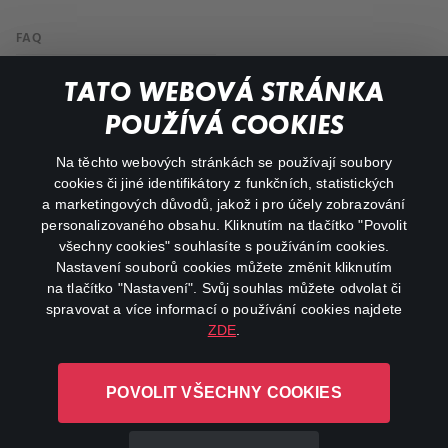
FAQ
My profile
TATO WEBOVÁ STRÁNKA
Important links
POUŽÍVÁ COOKIES
Na těchto webových stránkách se používají soubory
facebook
instagram
cookies či jiné identifikátory z funkčních, statistických
a marketingových důvodů, jakož i pro účely zobrazování
personalizovaného obsahu. Kliknutím na tlačítko "Povolit
youtube
všechny cookies" souhlasíte s používáním cookies.
Nastavení souborů cookies můžete změnit kliknutím
na tlačítko "Nastavení". Svůj souhlas můžete odvolat či
spravovat a více informací o používání cookies najdete
ZDE
.
Canal+ Luxembourg S. à r.l. se sídlem Rue Albert Borschette 4,
L-1246 Luxembourg R.C.S.
POVOLIT VŠECHNY COOKIES
Luxembourg: B 87.905
All rights reserved