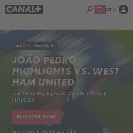
search
expand_more
person
EN
Library
Apple TV+
BACK TO OVERVIEW
JOÃO PEDRO
HIGHLIGHTS VS. WEST
HAM UNITED
João Pedro Highlights vs. West Ham United,
01/31/2026.
REGISTER NOW
Genre:
Sport
Aired year: 2026