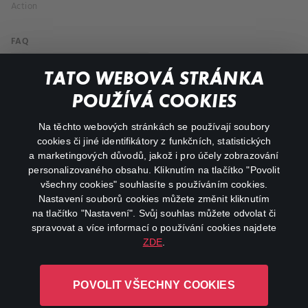
Action
FAQ
My profile
TATO WEBOVÁ STRÁNKA
Important links
POUŽÍVÁ COOKIES
Na těchto webových stránkách se používají soubory
facebook
instagram
cookies či jiné identifikátory z funkčních, statistických
a marketingových důvodů, jakož i pro účely zobrazování
personalizovaného obsahu. Kliknutím na tlačítko "Povolit
youtube
všechny cookies" souhlasíte s používáním cookies.
Nastavení souborů cookies můžete změnit kliknutím
na tlačítko "Nastavení". Svůj souhlas můžete odvolat či
spravovat a více informací o používání cookies najdete
ZDE
.
Canal+ Luxembourg S. à r.l. se sídlem Rue Albert Borschette 4,
L-1246 Luxembourg R.C.S.
POVOLIT VŠECHNY COOKIES
Luxembourg: B 87.905