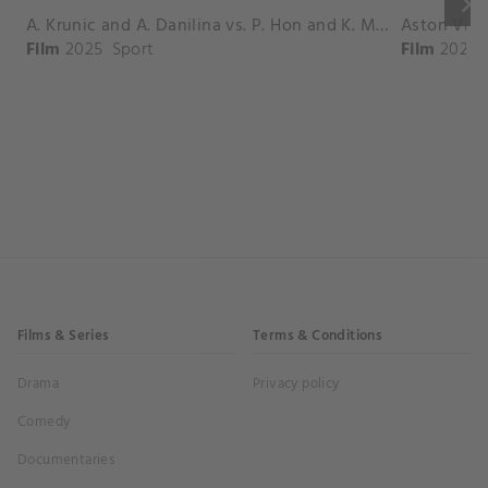
keyboard_arrow_right
A. Krunic and A. Danilina vs. P. Hon and K. Muchova Match Highlights - BEIJING_Capital Group Diamond ( October 02, 2025)
Film
2025
Sport
Film
2026
Films & Series
Terms & Conditions
Drama
Privacy policy
Comedy
Documentaries