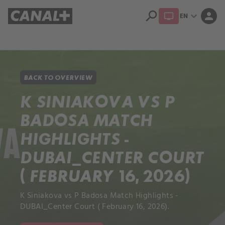
search
expand_more
person
EN
Library
Apple TV+
BACK TO OVERVIEW
K SINIAKOVA VS P
BADOSA MATCH
HIGHLIGHTS -
DUBAI_CENTER COURT
( FEBRUARY 16, 2026)
K Siniakova vs P Badosa Match Highlights -
DUBAI_Center Court ( February 16, 2026).