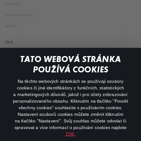
Comedy
Documentaries
Action
FAQ
My profile
TATO WEBOVÁ STRÁNKA
Important links
POUŽÍVÁ COOKIES
Na těchto webových stránkách se používají soubory
facebook
instagram
cookies či jiné identifikátory z funkčních, statistických
a marketingových důvodů, jakož i pro účely zobrazování
personalizovaného obsahu. Kliknutím na tlačítko "Povolit
youtube
všechny cookies" souhlasíte s používáním cookies.
Nastavení souborů cookies můžete změnit kliknutím
na tlačítko "Nastavení". Svůj souhlas můžete odvolat či
spravovat a více informací o používání cookies najdete
ZDE
.