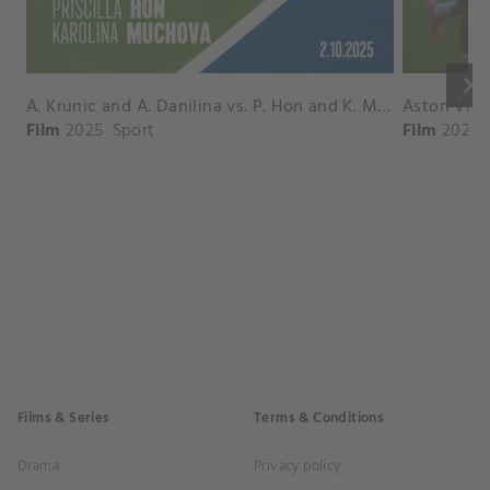
keyboard_arrow_right
A. Krunic and A. Danilina vs. P. Hon and K. Muchova Match Highlights - BEIJING_Capital Group Diamond ( October 02, 2025)
Film
2025
Sport
Film
2026
Films & Series
Terms & Conditions
Drama
Privacy policy