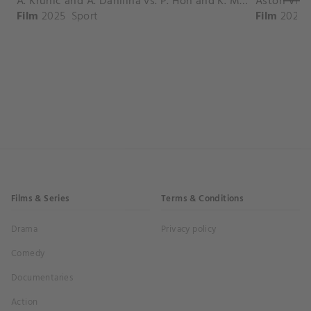
A. Krunic and A. Danilina vs. P. Hon and K. Muchova Match Highlights - BEIJING_Capital Group Diamond ( October 02, 2025)
Film
2025
Sport
Film
2026
Films & Series
Terms & Conditions
Drama
Privacy policy
Comedy
Documentaries
Action