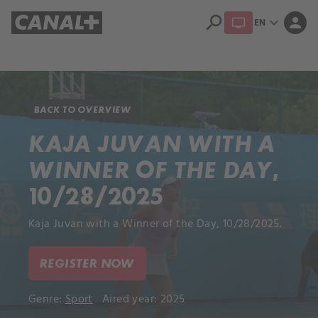
search
expand_more
person
EN
Library
Apple TV+
BACK TO OVERVIEW
KAJA JUVAN WITH A
WINNER OF THE DAY,
10/28/2025
Kaja Juvan with a Winner of the Day, 10/28/2025.
REGISTER NOW
Genre:
Sport
Aired year: 2025