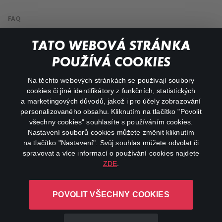
FAQ
My profile
TATO WEBOVÁ STRÁNKA
Important links
POUŽÍVÁ COOKIES
Na těchto webových stránkách se používají soubory
facebook
instagram
cookies či jiné identifikátory z funkčních, statistických
a marketingových důvodů, jakož i pro účely zobrazování
personalizovaného obsahu. Kliknutím na tlačítko "Povolit
youtube
všechny cookies" souhlasíte s používáním cookies.
Nastavení souborů cookies můžete změnit kliknutím
na tlačítko "Nastavení". Svůj souhlas můžete odvolat či
spravovat a více informací o používání cookies najdete
ZDE
.
Canal+ Luxembourg S. à r.l. se sídlem Rue Albert Borschette 4,
L-1246 Luxembourg R.C.S.
POVOLIT VŠECHNY COOKIES
Luxembourg: B 87.905
All rights reserved