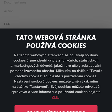
Documentaries
Action
FAQ
My profile
TATO WEBOVÁ STRÁNKA
Important links
POUŽÍVÁ COOKIES
Na těchto webových stránkách se používají soubory
facebook
instagram
cookies či jiné identifikátory z funkčních, statistických
a marketingových důvodů, jakož i pro účely zobrazování
personalizovaného obsahu. Kliknutím na tlačítko "Povolit
youtube
všechny cookies" souhlasíte s používáním cookies.
Nastavení souborů cookies můžete změnit kliknutím
na tlačítko "Nastavení". Svůj souhlas můžete odvolat či
spravovat a více informací o používání cookies najdete
ZDE
.
Canal+ Luxembourg S. à r.l. se sídlem Rue Albert Borschette 4,