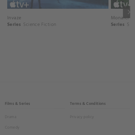
keyboard_arrow_right
Invaze
Monarch: 
Series
Science Fiction
Series
Sci
Films & Series
Terms & Conditions
Drama
Privacy policy
Comedy