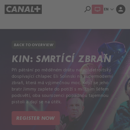
search
expand_more
person
EN
Library
Apple TV+
BACK TO OVERVIEW
KIN: SMRTÍCÍ ZBRAŇ
Při pátrání po měděném drátu narazí detroitský
dospívající chlapec Eli Solinski na supermoderní
zbraň, která má výjimečnou moc. Když se jeho
bratr Jimmy zaplete do potíží s místním šéfem
podsvětí, oba sourozenci popadnou tajemnou
pistoli a dají se na útěk.
REGISTER NOW