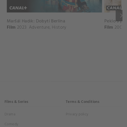
keyboard_arrow_right
Maršál Hadik: Dobytí Berlína
Peklo s pr
Film
2023
Adventure
,
History
Film
2009
Films & Series
Terms & Conditions
Drama
Privacy policy
Comedy