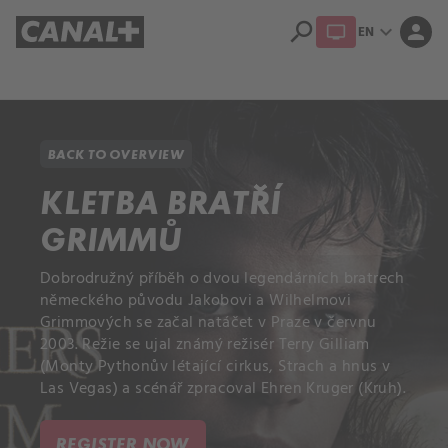
search
expand_more
person
EN
Library
Apple TV+
BACK TO OVERVIEW
KLETBA BRATŘÍ
GRIMMŮ
Dobrodružný příběh o dvou legendárních bratrech
německého původu Jakobovi a Wilhelmovi
Grimmových se začal natáčet v Praze v červnu
2003. Režie se ujal známý režisér Terry Gilliam
(Monty Pythonův létající cirkus, Strach a hnus v
Las Vegas) a scénář zpracoval Ehren Kruger (Kruh).
REGISTER NOW