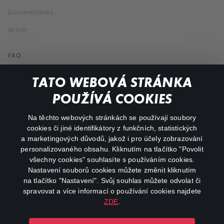
Documentaries
Action
FAQ
My profile
TATO WEBOVÁ STRÁNKA
Important links
POUŽÍVÁ COOKIES
Na těchto webových stránkách se používají soubory
facebook
instagram
cookies či jiné identifikátory z funkčních, statistických
a marketingových důvodů, jakož i pro účely zobrazování
personalizovaného obsahu. Kliknutím na tlačítko "Povolit
youtube
všechny cookies" souhlasíte s používáním cookies.
Nastavení souborů cookies můžete změnit kliknutím
na tlačítko "Nastavení". Svůj souhlas můžete odvolat či
spravovat a více informací o používání cookies najdete
ZDE
.