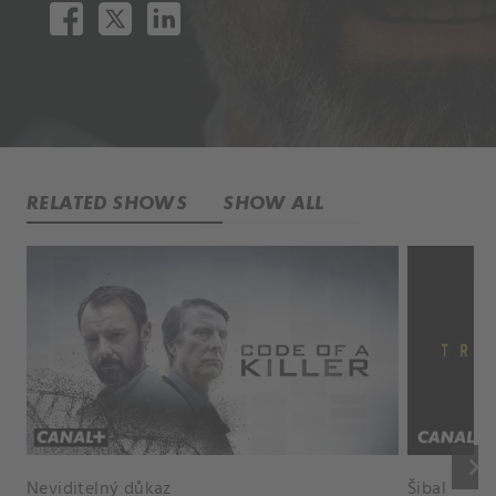
RELATED SHOWS
SHOW ALL
keyboard_arrow_right
Neviditelný důkaz
Šibal