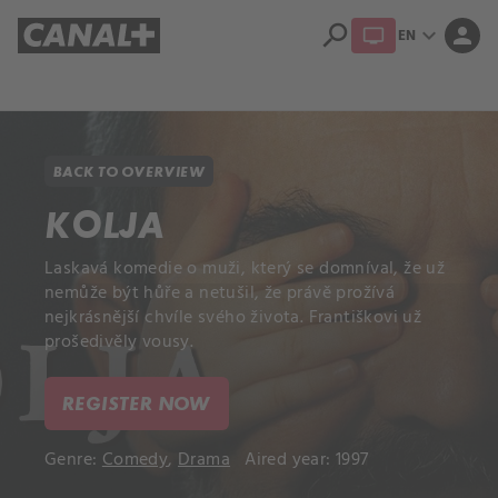
search
expand_more
person
EN
Library
Apple TV+
BACK TO OVERVIEW
KOLJA
Laskavá komedie o muži, který se domníval, že už
nemůže být hůře a netušil, že právě prožívá
nejkrásnější chvíle svého života. Františkovi už
prošedivěly vousy.
REGISTER NOW
Genre:
Comedy
,
Drama
Aired year: 1997