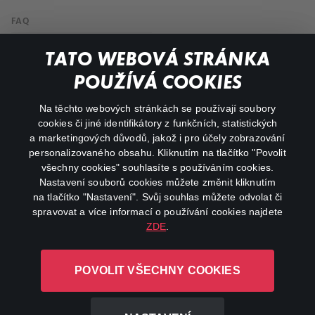
FAQ
My profile
TATO WEBOVÁ STRÁNKA
Important links
POUŽÍVÁ COOKIES
Na těchto webových stránkách se používají soubory
facebook
instagram
cookies či jiné identifikátory z funkčních, statistických
a marketingových důvodů, jakož i pro účely zobrazování
personalizovaného obsahu. Kliknutím na tlačítko "Povolit
youtube
všechny cookies" souhlasíte s používáním cookies.
Nastavení souborů cookies můžete změnit kliknutím
na tlačítko "Nastavení". Svůj souhlas můžete odvolat či
spravovat a více informací o používání cookies najdete
ZDE
.
Canal+ Luxembourg S. à r.l. se sídlem Rue Albert Borschette 4,
L-1246 Luxembourg R.C.S.
POVOLIT VŠECHNY COOKIES
Luxembourg: B 87.905
All rights reserved