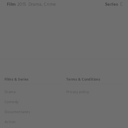
Film
2015
Drama
,
Crime
Series
Dr
Films & Series
Terms & Conditions
Drama
Privacy policy
Comedy
Documentaries
Action