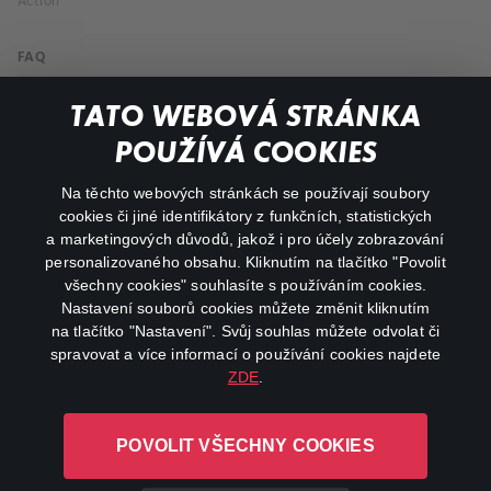
Action
FAQ
My profile
TATO WEBOVÁ STRÁNKA
Important links
POUŽÍVÁ COOKIES
Na těchto webových stránkách se používají soubory
facebook
instagram
cookies či jiné identifikátory z funkčních, statistických
a marketingových důvodů, jakož i pro účely zobrazování
personalizovaného obsahu. Kliknutím na tlačítko "Povolit
youtube
všechny cookies" souhlasíte s používáním cookies.
Nastavení souborů cookies můžete změnit kliknutím
na tlačítko "Nastavení". Svůj souhlas můžete odvolat či
spravovat a více informací o používání cookies najdete
ZDE
.
Canal+ Luxembourg S. à r.l. se sídlem Rue Albert Borschette 4,
L-1246 Luxembourg R.C.S.
POVOLIT VŠECHNY COOKIES
Luxembourg: B 87.905
All rights reserved