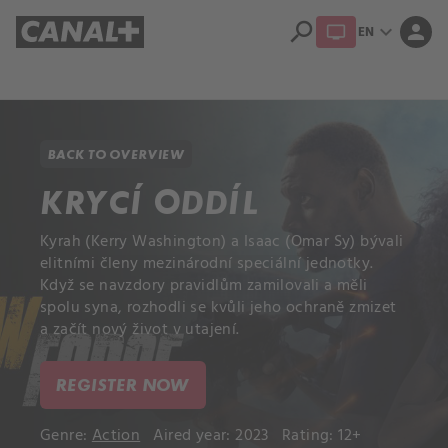
search
expand_more
person
EN
Library
Apple TV+
BACK TO OVERVIEW
KRYCÍ ODDÍL
Kyrah (Kerry Washington) a Isaac (Omar Sy) bývali
elitními členy mezinárodní speciální jednotky.
Když se navzdory pravidlům zamilovali a měli
spolu syna, rozhodli se kvůli jeho ochraně zmizet
a začít nový život v utajení.
REGISTER NOW
Genre:
Action
Aired year: 2023
Rating: 12+