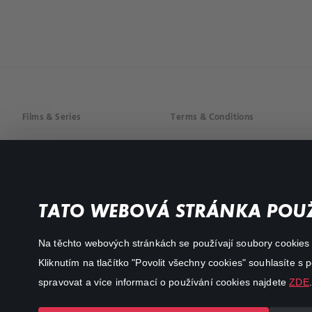
Films & Series
Terms & Conditions
Drama
Privacy policy
Comedy
Documentaries
TATO WEBOVÁ STRÁNKA POUŽ
Action
Na těchto webových stránkách se používají soubory cookies či
Kliknutím na tlačítko "Povolit všechny cookies" souhlasíte s
spravovat a více informací o používání cookies najdete
ZDE
.