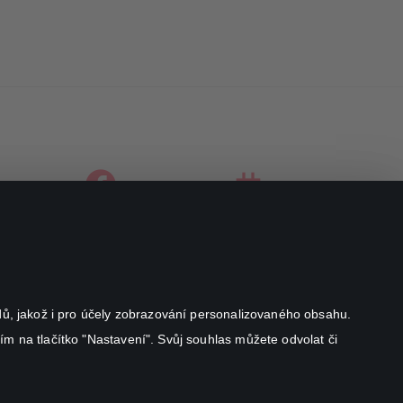
facebook
instagram
youtube
odů, jakož i pro účely zobrazování personalizovaného obsahu.
ím na tlačítko "Nastavení". Svůj souhlas můžete odvolat či
Canal+ Luxembourg S. à r.l. se sídlem Rue Albert Borschette 4,
L-1246 Luxembourg R.C.S.
Luxembourg: B 87.905