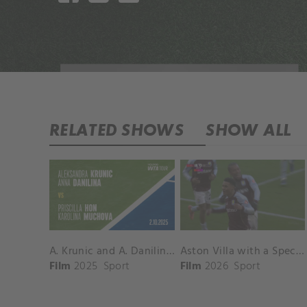
RELATED SHOWS
SHOW ALL
A. Krunic and A. Danilina vs. P. Hon and K. Muchova Match Highlights - BEIJING_Capital Group Diamond ( October 02, 2025)
Aston Villa with a Spectacular Goal vs. Nottingham Forest
Film
2025
Sport
Film
2026
Sport