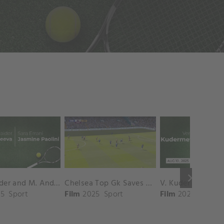
keyboard_arrow_right
D. Shnaider and M. Andreeva vs. S. Errani and J. Paolini Match Highlights - ROME_Campo Centrale ( May 16, 2025)
Chelsea Top Gk Saves vs. Crystal Palace
5
Sport
Film
2025
Sport
Film
2025
Sport