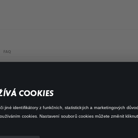
FAQ
My profile
Important links
ÍVÁ COOKIES
 jiné identifikátory z funkčních, statistických a marketingových dův
 používáním cookies. Nastavení souborů cookies můžete změnit kliknut