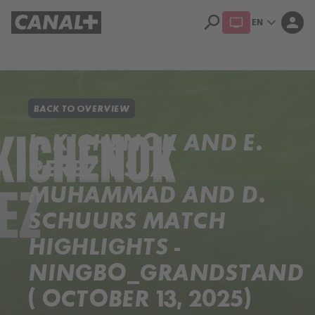
search
expand_more
person
EN
Library
Apple TV+
BACK TO OVERVIEW
L. KICHENOK AND E.
PEREZ VS. A.
MUHAMMAD AND D.
SCHUURS MATCH
HIGHLIGHTS -
NINGBO_GRANDSTAND
( OCTOBER 13, 2025)