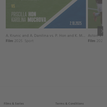
keyboard_arrow_right
A. Krunic and A. Danilina vs. P. Hon and K. Muchova Match Highlights - BEIJING_Capital Group Diamond ( October 02, 2025)
Film
2025
Sport
Film
2026
Films & Series
Terms & Conditions