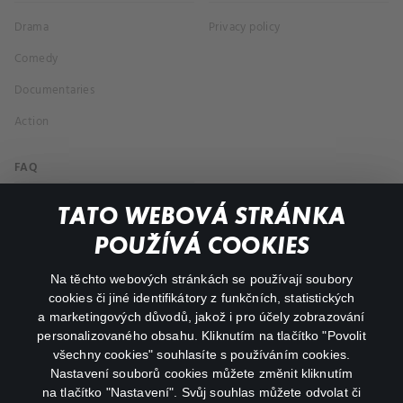
Drama
Privacy policy
Comedy
Documentaries
Action
FAQ
My profile
TATO WEBOVÁ STRÁNKA
Important links
POUŽÍVÁ COOKIES
Na těchto webových stránkách se používají soubory
facebook
instagram
cookies či jiné identifikátory z funkčních, statistických
a marketingových důvodů, jakož i pro účely zobrazování
personalizovaného obsahu. Kliknutím na tlačítko "Povolit
youtube
všechny cookies" souhlasíte s používáním cookies.
Nastavení souborů cookies můžete změnit kliknutím
na tlačítko "Nastavení". Svůj souhlas můžete odvolat či