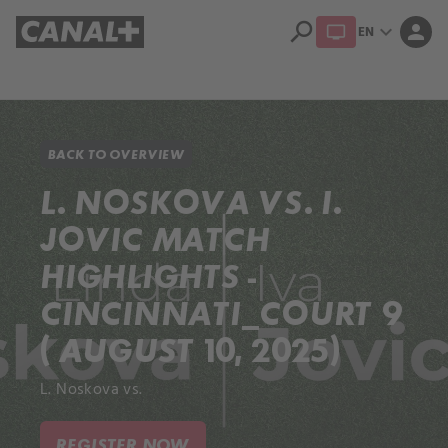
search
expand_more
person
EN
Library
Apple TV+
BACK TO OVERVIEW
L. NOSKOVA VS. I.
JOVIC MATCH
HIGHLIGHTS -
CINCINNATI_COURT 9
( AUGUST 10, 2025)
L. Noskova vs.
REGISTER NOW