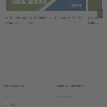
keyboard_arrow_right
A. Krunic and A. Danilina vs. P. Hon and K. Muchova Match Highlights - BEIJING_Capital Group Diamond ( October 02, 2025)
Film
2025
Sport
Film
2026
Films & Series
Terms & Conditions
Drama
Privacy policy
Comedy