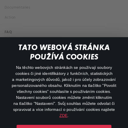
Documentaries
Action
FAQ
My profile
TATO WEBOVÁ STRÁNKA
Important links
POUŽÍVÁ COOKIES
Na těchto webových stránkách se používají soubory
facebook
instagram
cookies či jiné identifikátory z funkčních, statistických
a marketingových důvodů, jakož i pro účely zobrazování
personalizovaného obsahu. Kliknutím na tlačítko "Povolit
youtube
všechny cookies" souhlasíte s používáním cookies.
Nastavení souborů cookies můžete změnit kliknutím
na tlačítko "Nastavení". Svůj souhlas můžete odvolat či
spravovat a více informací o používání cookies najdete
ZDE
.