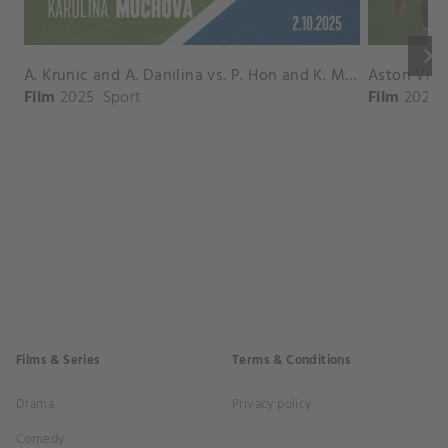
keyboard_arrow_right
A. Krunic and A. Danilina vs. P. Hon and K. Muchova Match Highlights - BEIJING_Capital Group Diamond ( October 02, 2025)
Film
2025
Sport
Film
2026
Films & Series
Terms & Conditions
Drama
Privacy policy
Comedy