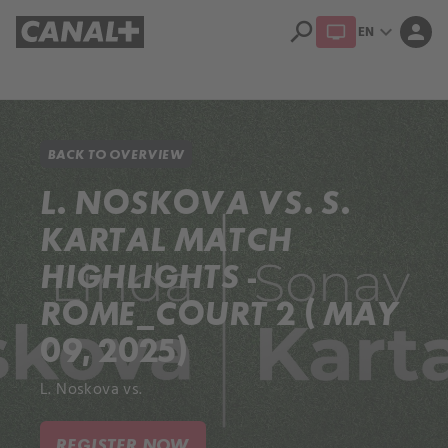
search
expand_more
person
EN
Library
Apple TV+
BACK TO OVERVIEW
L. NOSKOVA VS. S.
KARTAL MATCH
HIGHLIGHTS -
ROME_COURT 2 ( MAY
09, 2025)
L. Noskova vs.
REGISTER NOW