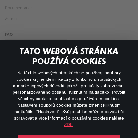
Documentaries
Action
FAQ
My profile
TATO WEBOVÁ STRÁNKA
Important links
POUŽÍVÁ COOKIES
Na těchto webových stránkách se používají soubory
facebook
instagram
cookies či jiné identifikátory z funkčních, statistických
a marketingových důvodů, jakož i pro účely zobrazování
personalizovaného obsahu. Kliknutím na tlačítko "Povolit
youtube
všechny cookies" souhlasíte s používáním cookies.
Nastavení souborů cookies můžete změnit kliknutím
na tlačítko "Nastavení". Svůj souhlas můžete odvolat či
spravovat a více informací o používání cookies najdete
ZDE
.