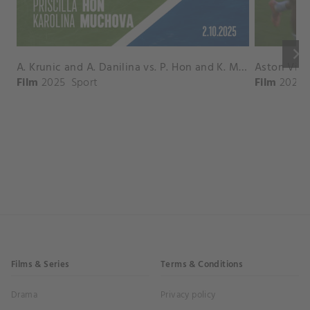
keyboard_arrow_right
A. Krunic and A. Danilina vs. P. Hon and K. Muchova Match Highlights - BEIJING_Capital Group Diamond ( October 02, 2025)
Film
2025
Sport
Film
2026
Films & Series
Terms & Conditions
Drama
Privacy policy