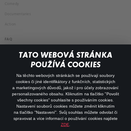
Comedy
Documentaries
Action
FAQ
My profile
TATO WEBOVÁ STRÁNKA
Important links
POUŽÍVÁ COOKIES
Na těchto webových stránkách se používají soubory
facebook
instagram
cookies či jiné identifikátory z funkčních, statistických
a marketingových důvodů, jakož i pro účely zobrazování
personalizovaného obsahu. Kliknutím na tlačítko "Povolit
youtube
všechny cookies" souhlasíte s používáním cookies.
Nastavení souborů cookies můžete změnit kliknutím
na tlačítko "Nastavení". Svůj souhlas můžete odvolat či
spravovat a více informací o používání cookies najdete
ZDE
.