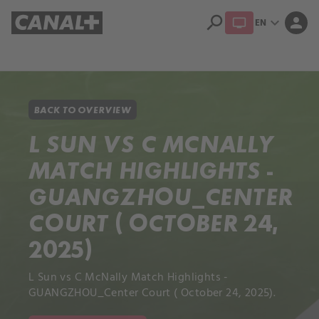
search
expand_more
person
EN
Library
Apple TV+
BACK TO OVERVIEW
L SUN VS C MCNALLY
MATCH HIGHLIGHTS -
GUANGZHOU_CENTER
COURT ( OCTOBER 24,
2025)
L Sun vs C McNally Match Highlights -
GUANGZHOU_Center Court ( October 24, 2025).