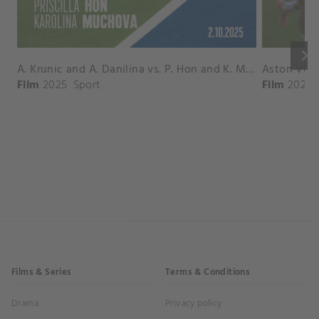
keyboard_arrow_right
A. Krunic and A. Danilina vs. P. Hon and K. Muchova Match Highlights - BEIJING_Capital Group Diamond ( October 02, 2025)
Film
2025
Sport
Film
2026
Films & Series
Terms & Conditions
Drama
Privacy policy