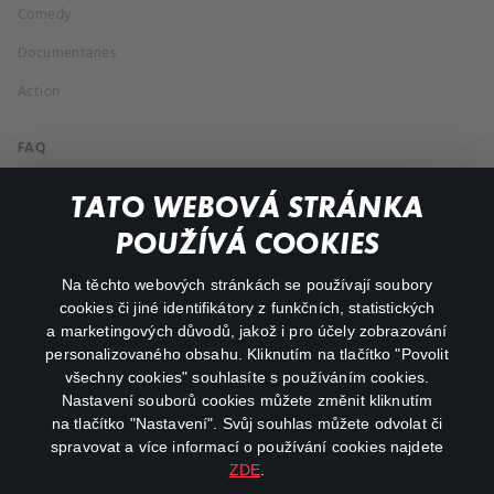
Comedy
Documentaries
Action
FAQ
My profile
TATO WEBOVÁ STRÁNKA
Important links
POUŽÍVÁ COOKIES
Na těchto webových stránkách se používají soubory
facebook
instagram
cookies či jiné identifikátory z funkčních, statistických
a marketingových důvodů, jakož i pro účely zobrazování
personalizovaného obsahu. Kliknutím na tlačítko "Povolit
youtube
všechny cookies" souhlasíte s používáním cookies.
Nastavení souborů cookies můžete změnit kliknutím
na tlačítko "Nastavení". Svůj souhlas můžete odvolat či
spravovat a více informací o používání cookies najdete
ZDE
.