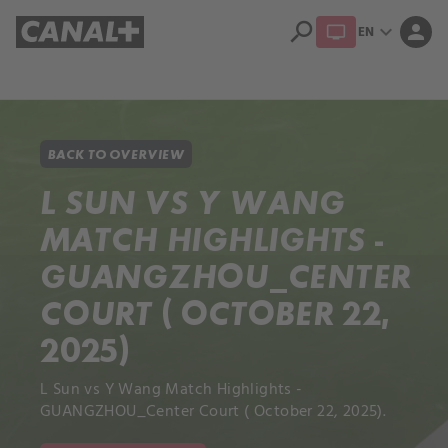
search
expand_more
person
EN
Library
Apple TV+
BACK TO OVERVIEW
L SUN VS Y WANG
MATCH HIGHLIGHTS -
GUANGZHOU_CENTER
COURT ( OCTOBER 22,
2025)
L Sun vs Y Wang Match Highlights -
GUANGZHOU_Center Court ( October 22, 2025).