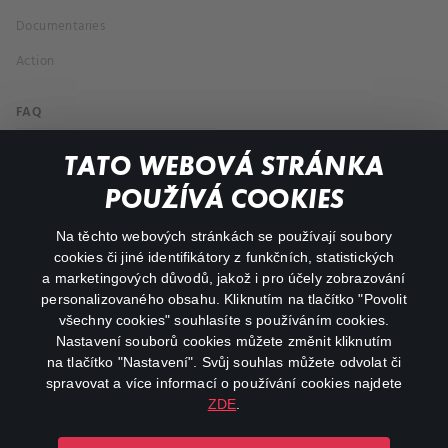
Documentaries
Action
FAQ
My profile
TATO WEBOVÁ STRÁNKA
Important links
POUŽÍVÁ COOKIES
Na těchto webových stránkách se používají soubory
facebook
instagram
cookies či jiné identifikátory z funkčních, statistických
a marketingových důvodů, jakož i pro účely zobrazování
personalizovaného obsahu. Kliknutím na tlačítko "Povolit
youtube
všechny cookies" souhlasíte s používáním cookies.
Nastavení souborů cookies můžete změnit kliknutím
na tlačítko "Nastavení". Svůj souhlas můžete odvolat či
spravovat a více informací o používání cookies najdete
ZDE
.