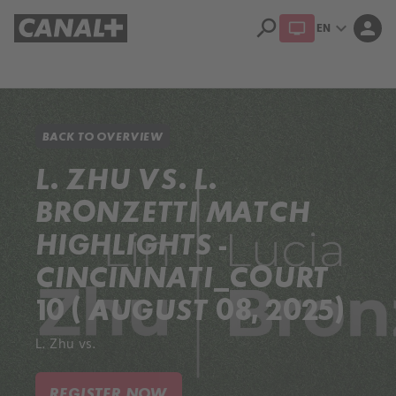
search
expand_more
person
EN
Library
Apple TV+
BACK TO OVERVIEW
L. ZHU VS. L.
BRONZETTI MATCH
HIGHLIGHTS -
CINCINNATI_COURT
10 ( AUGUST 08, 2025)
L. Zhu vs.
REGISTER NOW