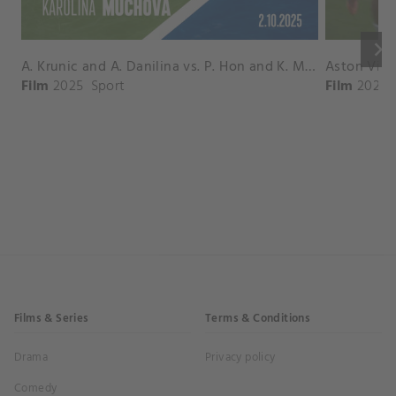
keyboard_arrow_right
A. Krunic and A. Danilina vs. P. Hon and K. Muchova Match Highlights - BEIJING_Capital Group Diamond ( October 02, 2025)
Film
2025
Sport
Film
2026
Films & Series
Terms & Conditions
Drama
Privacy policy
Comedy