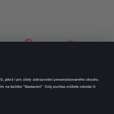
facebook
instagram
youtube
odů, jakož i pro účely zobrazování personalizovaného obsahu.
ím na tlačítko "Nastavení". Svůj souhlas můžete odvolat či
Canal+ Luxembourg S. à r.l. se sídlem Rue Albert Borschette 4,
L-1246 Luxembourg R.C.S.
Luxembourg: B 87.905
All rights reserved