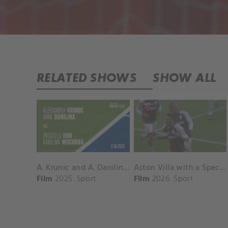
RELATED SHOWS
SHOW ALL
A. Krunic and A. Danilina vs. P. Hon and K. Muchova Match Highlights - BEIJING_Capital Group Diamond ( October 02, 2025)
Aston Villa with a Spectacular Goal vs. Nottingham Forest
Film
2025
Sport
Film
2026
Sport