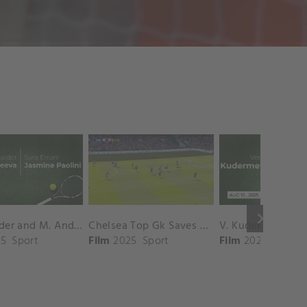
keyboard_arrow_right
D. Shnaider and M. Andreeva vs. S. Errani and J. Paolini Match Highlights - ROME_Campo Centrale ( May 16, 2025)
Chelsea Top Gk Saves vs. Crystal Palace
5
Sport
Film
2025
Sport
Film
2025
Sport