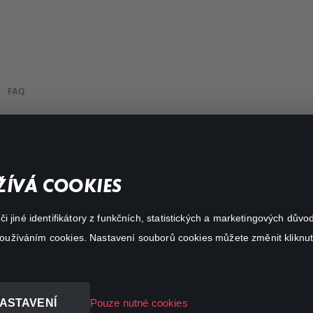
FAQ
My profile
Important links
ÍVÁ COOKIES
 jiné identifikátory z funkčních, statistických a marketingových dův
 používáním cookies. Nastavení souborů cookies můžete změnit kliknut
ASTAVENÍ
Pouze nutné cookies