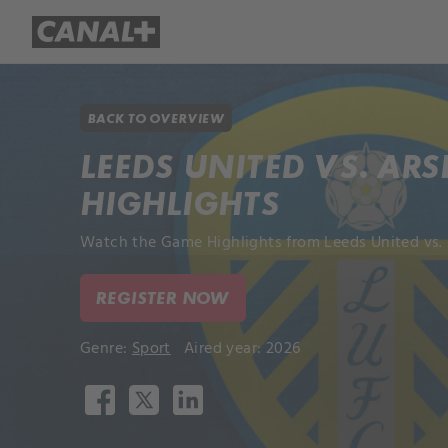
Library
Apple TV+
BACK TO OVERVIEW
LEEDS UNITED VS. ARS
HIGHLIGHTS
Watch the Game Highlights from Leeds United vs. A
REGISTER NOW
Genre:
Sport
Aired year: 2026