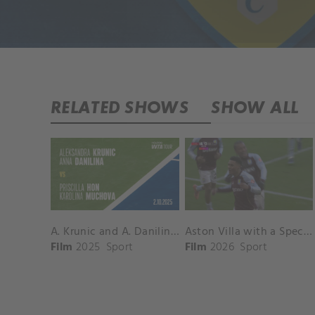
RELATED SHOWS
SHOW ALL
A. Krunic and A. Danilina vs. P. Hon and K. Muchova Match Highlights - BEIJING_Capital Group Diamond ( October 02, 2025)
Aston Villa with a Spectacular Goal vs. Nottingham Forest
Film
2025
Sport
Film
2026
Sport