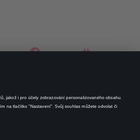
facebook
instagram
youtube
odů, jakož i pro účely zobrazování personalizovaného obsahu.
ím na tlačítko "Nastavení". Svůj souhlas můžete odvolat či
Canal+ Luxembourg S. à r.l. se sídlem Rue Albert Borschette 4,
L-1246 Luxembourg R.C.S.
Luxembourg: B 87.905
All rights reserved