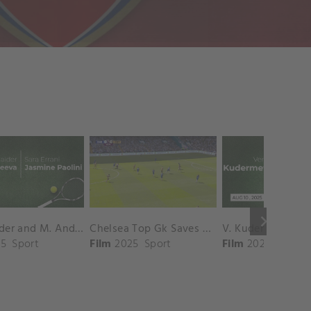
keyboard_arrow_right
D. Shnaider and M. Andreeva vs. S. Errani and J. Paolini Match Highlights - ROME_Campo Centrale ( May 16, 2025)
Chelsea Top Gk Saves vs. Crystal Palace
5
Sport
Film
2025
Sport
Film
2025
Sport