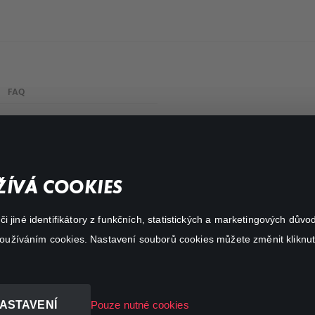
FAQ
My profile
Important links
ÍVÁ COOKIES
 jiné identifikátory z funkčních, statistických a marketingových dův
 používáním cookies. Nastavení souborů cookies můžete změnit kliknut
ASTAVENÍ
Pouze nutné cookies