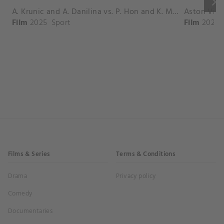
keyboard_arrow_right
A. Krunic and A. Danilina vs. P. Hon and K. Muchova Match Highlights - BEIJING_Capital Group Diamond ( October 02, 2025)
Film
2025
Sport
Film
2026
Films & Series
Terms & Conditions
Drama
Privacy policy
Comedy
Documentaries