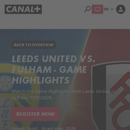
search
expand_more
person
EN
Library
Apple TV+
BACK TO OVERVIEW
LEEDS UNITED VS.
FULHAM - GAME
HIGHLIGHTS
Watch the Game Highlights from Leeds United vs.
Fulham, 01/17/2026.
REGISTER NOW
Genre:
Sport
Aired year: 2026