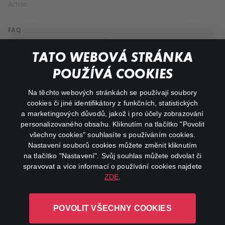
Action
FAQ
My profile
TATO WEBOVÁ STRÁNKA
Important links
POUŽÍVÁ COOKIES
Na těchto webových stránkách se používají soubory
facebook
instagram
cookies či jiné identifikátory z funkčních, statistických
a marketingových důvodů, jakož i pro účely zobrazování
personalizovaného obsahu. Kliknutím na tlačítko "Povolit
youtube
všechny cookies" souhlasíte s používáním cookies.
Nastavení souborů cookies můžete změnit kliknutím
na tlačítko "Nastavení". Svůj souhlas můžete odvolat či
spravovat a více informací o používání cookies najdete
ZDE
.
Canal+ Luxembourg S. à r.l. se sídlem Rue Albert Borschette 4,
L-1246 Luxembourg R.C.S.
POVOLIT VŠECHNY COOKIES
Luxembourg: B 87.905