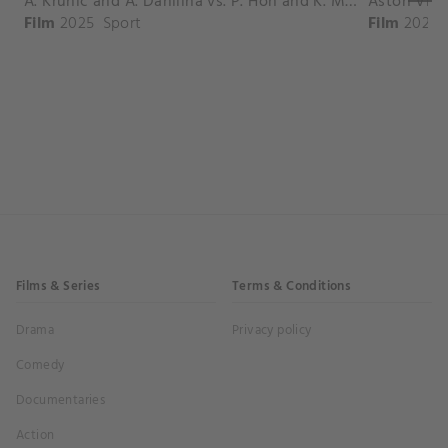
A. Krunic and A. Danilina vs. P. Hon and K. Muchova Match Highlights - BEIJING_Capital Group Diamond ( October 02, 2025)
Film
2025
Sport
Film
2026
Films & Series
Terms & Conditions
Drama
Privacy policy
Comedy
Documentaries
Action