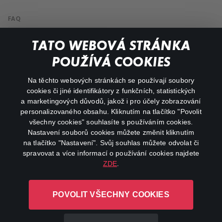
FAQ
My profile
TATO WEBOVÁ STRÁNKA
Important links
POUŽÍVÁ COOKIES
Na těchto webových stránkách se používají soubory
facebook
instagram
cookies či jiné identifikátory z funkčních, statistických
a marketingových důvodů, jakož i pro účely zobrazování
personalizovaného obsahu. Kliknutím na tlačítko "Povolit
youtube
všechny cookies" souhlasíte s používáním cookies.
Nastavení souborů cookies můžete změnit kliknutím
na tlačítko "Nastavení". Svůj souhlas můžete odvolat či
spravovat a více informací o používání cookies najdete
ZDE
.
Canal+ Luxembourg S. à r.l. se sídlem Rue Albert Borschette 4,
L-1246 Luxembourg R.C.S.
POVOLIT VŠECHNY COOKIES
Luxembourg: B 87.905
All rights reserved