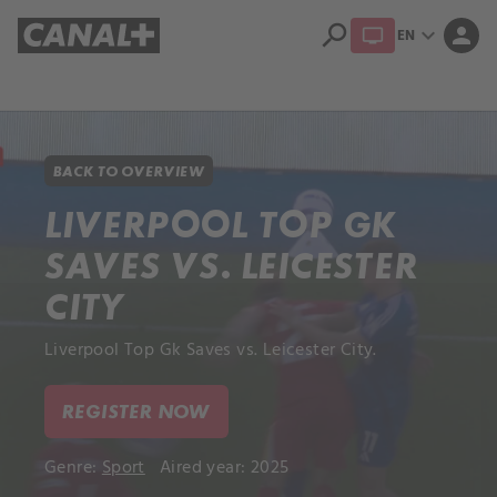
search
expand_more
person
EN
Library
Apple TV+
BACK TO OVERVIEW
LIVERPOOL TOP GK
SAVES VS. LEICESTER
CITY
Liverpool Top Gk Saves vs. Leicester City.
REGISTER NOW
Genre:
Sport
Aired year: 2025