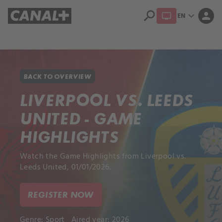
search
expand_more
person
EN
Library
Apple TV+
BACK TO OVERVIEW
LIVERPOOL VS. LEEDS
UNITED - GAME
HIGHLIGHTS
Watch the Game Highlights from Liverpool vs.
Leeds United, 01/01/2026.
REGISTER NOW
Genre:
Sport
Aired year: 2026