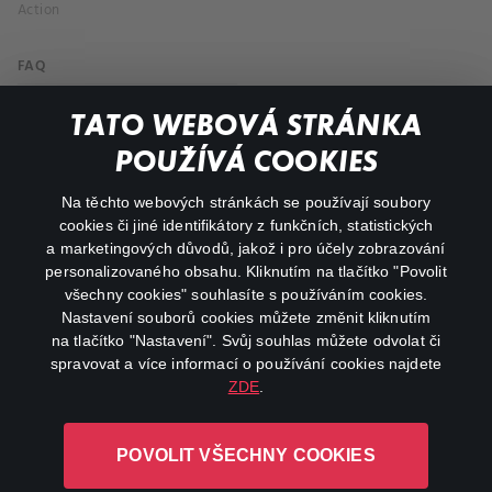
Action
FAQ
My profile
TATO WEBOVÁ STRÁNKA
Important links
POUŽÍVÁ COOKIES
Na těchto webových stránkách se používají soubory
facebook
instagram
cookies či jiné identifikátory z funkčních, statistických
a marketingových důvodů, jakož i pro účely zobrazování
personalizovaného obsahu. Kliknutím na tlačítko "Povolit
youtube
všechny cookies" souhlasíte s používáním cookies.
Nastavení souborů cookies můžete změnit kliknutím
na tlačítko "Nastavení". Svůj souhlas můžete odvolat či
spravovat a více informací o používání cookies najdete
ZDE
.
Canal+ Luxembourg S. à r.l. se sídlem Rue Albert Borschette 4,
L-1246 Luxembourg R.C.S.
POVOLIT VŠECHNY COOKIES
Luxembourg: B 87.905