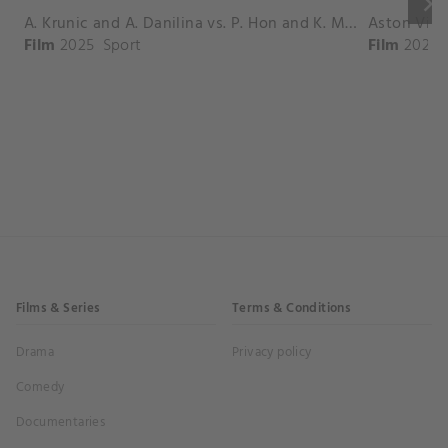
keyboard_arrow_right
A. Krunic and A. Danilina vs. P. Hon and K. Muchova Match Highlights - BEIJING_Capital Group Diamond ( October 02, 2025)
Film
2025
Sport
Film
2026
Films & Series
Terms & Conditions
Drama
Privacy policy
Comedy
Documentaries