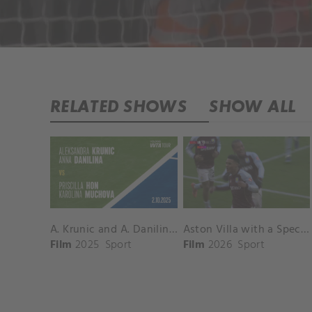
RELATED SHOWS
SHOW ALL
A. Krunic and A. Danilina vs. P. Hon and K. Muchova Match Highlights - BEIJING_Capital Group Diamond ( October 02, 2025)
Aston Villa with a Spectacular Goal vs. Nottingham Forest
Film
2025
Sport
Film
2026
Sport