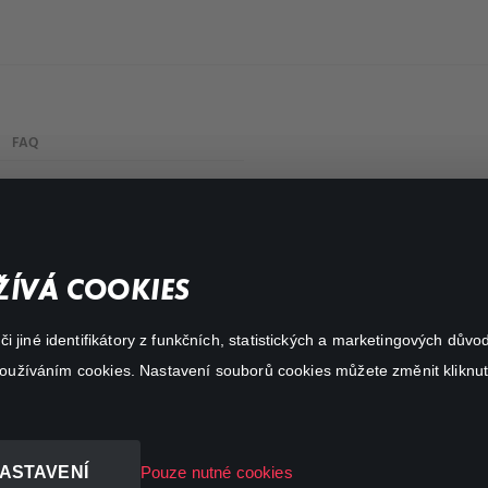
FAQ
My profile
Important links
ÍVÁ COOKIES
 jiné identifikátory z funkčních, statistických a marketingových dův
 používáním cookies. Nastavení souborů cookies můžete změnit kliknut
ASTAVENÍ
Pouze nutné cookies