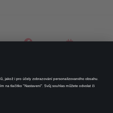
facebook
instagram
youtube
odů, jakož i pro účely zobrazování personalizovaného obsahu.
ím na tlačítko "Nastavení". Svůj souhlas můžete odvolat či
Canal+ Luxembourg S. à r.l. se sídlem Rue Albert Borschette 4,
L-1246 Luxembourg R.C.S.
Luxembourg: B 87.905
All rights reserved