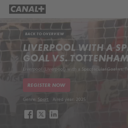
Library
Apple TV+
BACK TO OVERVIEW
LIVERPOOL WITH A S
GOAL VS. TOTTENHA
Liverpool (Liverpool) with a Spectacular Goal vs.
REGISTER NOW
Genre:
Sport
Aired year: 2025