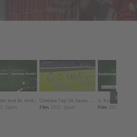
keyboard_arrow_right
D. Shnaider and M. Andreeva vs. S. Errani and J. Paolini Match Highlights - ROME_Campo Centrale ( May 16, 2025)
Chelsea Top Gk Saves vs. Crystal Palace
5
Sport
Film
2025
Sport
Film
2025
Sport