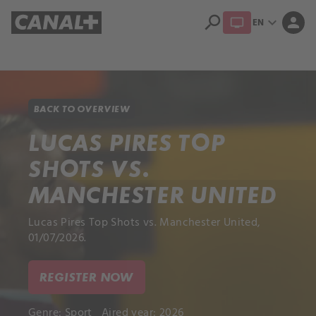
search
expand_more
person
EN
Library
Apple TV+
BACK TO OVERVIEW
LUCAS PIRES TOP
SHOTS VS.
MANCHESTER UNITED
Lucas Pires Top Shots vs. Manchester United,
01/07/2026.
REGISTER NOW
Genre:
Sport
Aired year: 2026