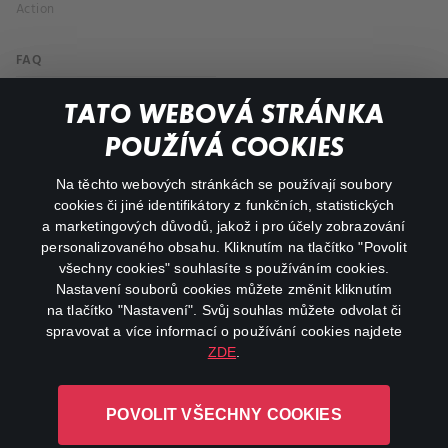
Action
FAQ
My profile
TATO WEBOVÁ STRÁNKA
Important links
POUŽÍVÁ COOKIES
Na těchto webových stránkách se používají soubory
facebook
instagram
cookies či jiné identifikátory z funkčních, statistických
a marketingových důvodů, jakož i pro účely zobrazování
personalizovaného obsahu. Kliknutím na tlačítko "Povolit
youtube
všechny cookies" souhlasíte s používáním cookies.
Nastavení souborů cookies můžete změnit kliknutím
na tlačítko "Nastavení". Svůj souhlas můžete odvolat či
spravovat a více informací o používání cookies najdete
ZDE
.
Canal+ Luxembourg S. à r.l. se sídlem Rue Albert Borschette 4,
L-1246 Luxembourg R.C.S.
POVOLIT VŠECHNY COOKIES
Luxembourg: B 87.905