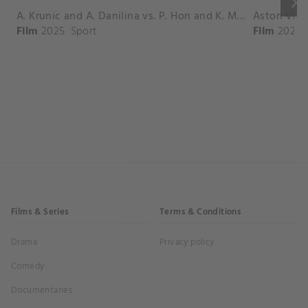
keyboard_arrow_right
A. Krunic and A. Danilina vs. P. Hon and K. Muchova Match Highlights - BEIJING_Capital Group Diamond ( October 02, 2025)
Film
2025
Sport
Film
2026
Films & Series
Terms & Conditions
Drama
Privacy policy
Comedy
Documentaries