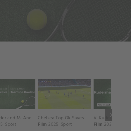
keyboard_arrow_right
D. Shnaider and M. Andreeva vs. S. Errani and J. Paolini Match Highlights - ROME_Campo Centrale ( May 16, 2025)
Chelsea Top Gk Saves vs. Crystal Palace
5
Sport
Film
2025
Sport
Film
2025
Sport