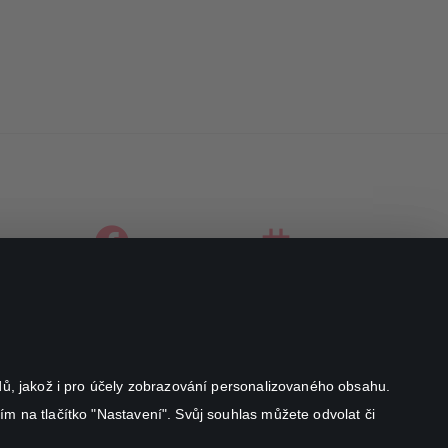
facebook
instagram
youtube
odů, jakož i pro účely zobrazování personalizovaného obsahu.
ím na tlačítko "Nastavení". Svůj souhlas můžete odvolat či
Canal+ Luxembourg S. à r.l. se sídlem Rue Albert Borschette 4,
L-1246 Luxembourg R.C.S.