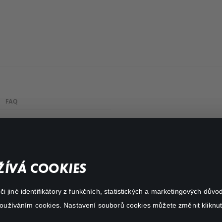
FAQ
My profile
Important links
ÍVÁ COOKIES
 jiné identifikátory z funkčních, statistických a marketingových dův
 používáním cookies. Nastavení souborů cookies můžete změnit kliknut