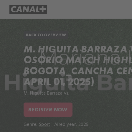
Library
Apple TV+
BACK TO OVERVIEW
M. HIGUITA BARRAZA V
OSORIO MATCH HIGHL
BOGOTA_CANCHA CEN
APRIL 01, 2025)
M. Higuita Barraza vs.
REGISTER NOW
Genre:
Sport
Aired year: 2025