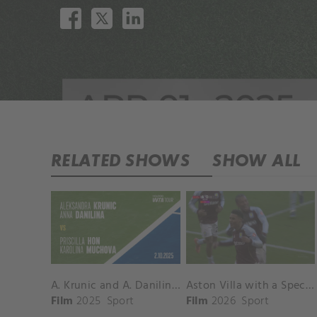
RELATED SHOWS
SHOW ALL
A. Krunic and A. Danilina vs. P. Hon and K. Muchova Match Highlights - BEIJING_Capital Group Diamond ( October 02, 2025)
Aston Villa with a Spectacular Goal vs. Nottingham Forest
Film
2025
Sport
Film
2026
Sport