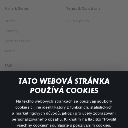
Films & Series
Terms & Conditions
Drama
Privacy policy
Comedy
Documentaries
Action
FAQ
My profile
TATO WEBOVÁ STRÁNKA
Important links
POUŽÍVÁ COOKIES
Na těchto webových stránkách se používají soubory
facebook
instagram
cookies či jiné identifikátory z funkčních, statistických
a marketingových důvodů, jakož i pro účely zobrazování
personalizovaného obsahu. Kliknutím na tlačítko "Povolit
youtube
všechny cookies" souhlasíte s používáním cookies.