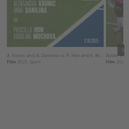
keyboard_arrow_right
A. Krunic and A. Danilina vs. P. Hon and K. Muchova Match Highlights - BEIJING_Capital Group Diamond ( October 02, 2025)
Film
2025
Sport
Film
2026