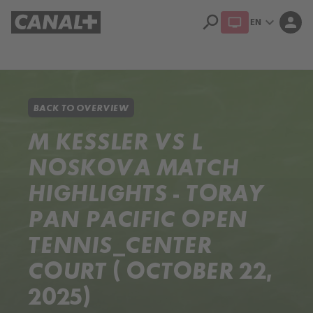
search
expand_more
person
EN
Library
Apple TV+
BACK TO OVERVIEW
M KESSLER VS L
NOSKOVA MATCH
HIGHLIGHTS - TORAY
PAN PACIFIC OPEN
TENNIS_CENTER
COURT ( OCTOBER 22,
2025)