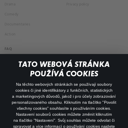
Drama
Privacy policy
Comedy
Documentaries
Action
FAQ
My profile
TATO WEBOVÁ STRÁNKA
Important links
POUŽÍVÁ COOKIES
Na těchto webových stránkách se používají soubory
facebook
instagram
cookies či jiné identifikátory z funkčních, statistických
a marketingových důvodů, jakož i pro účely zobrazování
personalizovaného obsahu. Kliknutím na tlačítko "Povolit
youtube
všechny cookies" souhlasíte s používáním cookies.
Nastavení souborů cookies můžete změnit kliknutím
na tlačítko "Nastavení". Svůj souhlas můžete odvolat či
spravovat a více informací o používání cookies najdete