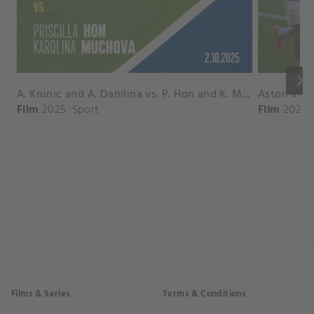
keyboard_arrow_right
A. Krunic and A. Danilina vs. P. Hon and K. Muchova Match Highlights - BEIJING_Capital Group Diamond ( October 02, 2025)
Film
2025
Sport
Film
2026
Films & Series
Terms & Conditions