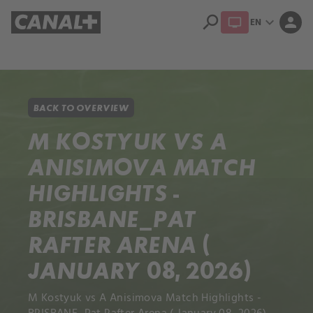
search
expand_more
person
EN
Library
Apple TV+
BACK TO OVERVIEW
M KOSTYUK VS A
ANISIMOVA MATCH
HIGHLIGHTS -
BRISBANE_PAT
RAFTER ARENA (
JANUARY 08, 2026)
M Kostyuk vs A Anisimova Match Highlights -