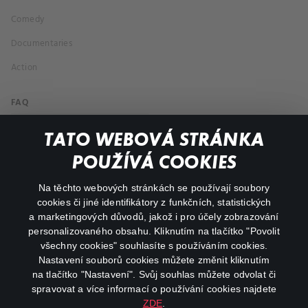
Comedy
Documentaries
Action
FAQ
My profile
TATO WEBOVÁ STRÁNKA
Important links
POUŽÍVÁ COOKIES
Na těchto webových stránkách se používají soubory
facebook
instagram
cookies či jiné identifikátory z funkčních, statistických
a marketingových důvodů, jakož i pro účely zobrazování
personalizovaného obsahu. Kliknutím na tlačítko "Povolit
youtube
všechny cookies" souhlasíte s používáním cookies.
Nastavení souborů cookies můžete změnit kliknutím
na tlačítko "Nastavení". Svůj souhlas můžete odvolat či
spravovat a více informací o používání cookies najdete
ZDE
.