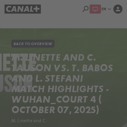
search
expand_more
person
EN
Library
Apple TV+
BACK TO OVERVIEW
M. LINETTE AND C.
TAUSON VS. T. BABOS
AND L. STEFANI
MATCH HIGHLIGHTS -
WUHAN_COURT 4 (
OCTOBER 07, 2025)
M. Linette and C.