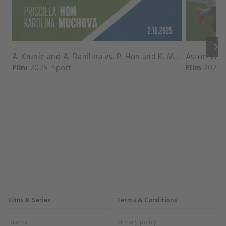
keyboard_arrow_right
A. Krunic and A. Danilina vs. P. Hon and K. Muchova Match Highlights - BEIJING_Capital Group Diamond ( October 02, 2025)
Film
2025
Sport
Film
2026
Films & Series
Terms & Conditions
Drama
Privacy policy