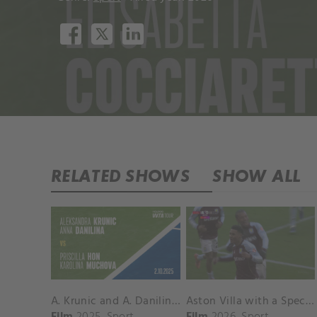
RELATED SHOWS
SHOW ALL
A. Krunic and A. Danilina vs. P. Hon and K. Muchova Match Highlights - BEIJING_Capital Group Diamond ( October 02, 2025)
Aston Villa with a Spectacular Goal vs. Nottingham Forest
Film
2025
Sport
Film
2026
Sport