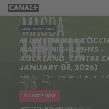
Library
Apple TV+
BACK TO OVERVIEW
M LINETTE VS E COCC
MATCH HIGHLIGHTS -
AUCKLAND_CENTRE CO
JANUARY 08, 2026)
M Linette vs E Cocciaretto Match Highlights - A
January 08, 2026).
REGISTER NOW
Genre:
Sport
Aired year: 2026