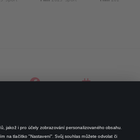
facebook
instagram
youtube
odů, jakož i pro účely zobrazování personalizovaného obsahu.
ím na tlačítko "Nastavení". Svůj souhlas můžete odvolat či