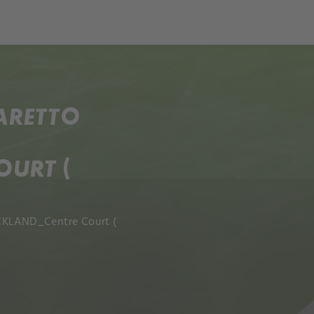
IARETTO
URT (
UCKLAND_Centre Court (