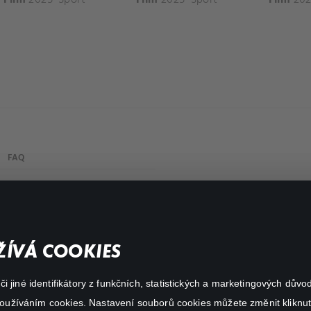
FAQ
My profile
Important links
ÍVÁ COOKIES
 jiné identifikátory z funkčních, statistických a marketingových dův
 používáním cookies. Nastavení souborů cookies můžete změnit kliknut