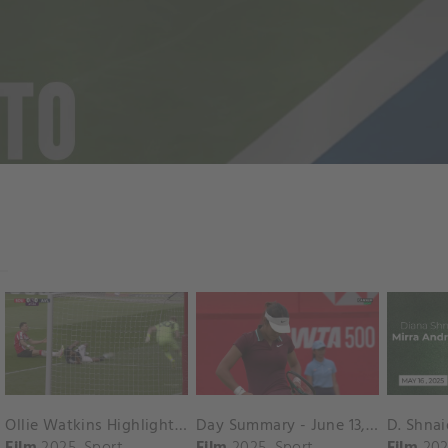
Ollie Watkins Highlights vs. Southampton
Day Summary - June 13, 2025
Film
2025
Sport
Film
2025
Sport
Film
202