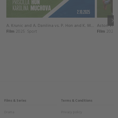
keyboard_arrow_right
A. Krunic and A. Danilina vs. P. Hon and K. Muchova Match Highlights - BEIJING_Capital Group Diamond ( October 02, 2025)
Film
2025
Sport
Film
2026
Films & Series
Terms & Conditions
Drama
Privacy policy