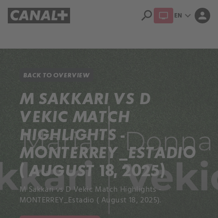
search
expand_more
person
EN
Library
Apple TV+
BACK TO OVERVIEW
M SAKKARI VS D
VEKIC MATCH
HIGHLIGHTS -
MONTERREY_ESTADIO
( AUGUST 18, 2025)
M Sakkari vs D Vekic Match Highlights -
MONTERREY_Estadio ( August 18, 2025).