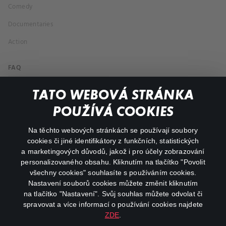
Comedy
Documentaries
Action
FAQ
My profile
TATO WEBOVÁ STRÁNKA
Important links
POUŽÍVÁ COOKIES
Na těchto webových stránkách se používají soubory
facebook
instagram
cookies či jiné identifikátory z funkčních, statistických
a marketingových důvodů, jakož i pro účely zobrazování
personalizovaného obsahu. Kliknutím na tlačítko "Povolit
youtube
všechny cookies" souhlasíte s používáním cookies.
Nastavení souborů cookies můžete změnit kliknutím
na tlačítko "Nastavení". Svůj souhlas můžete odvolat či
spravovat a více informací o používání cookies najdete
ZDE
.