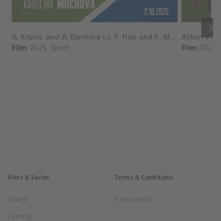
keyboard_arrow_right
A. Krunic and A. Danilina vs. P. Hon and K. Muchova Match Highlights - BEIJING_Capital Group Diamond ( October 02, 2025)
Film
2025
Sport
Film
2026
Films & Series
Terms & Conditions
Drama
Privacy policy
Comedy