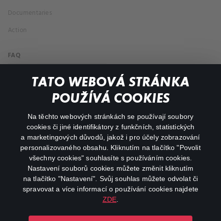
Documentaries
Action
FAQ
My profile
TATO WEBOVÁ STRÁNKA
Important links
POUŽÍVÁ COOKIES
Na těchto webových stránkách se používají soubory
facebook
instagram
cookies či jiné identifikátory z funkčních, statistických
a marketingových důvodů, jakož i pro účely zobrazování
personalizovaného obsahu. Kliknutím na tlačítko "Povolit
youtube
všechny cookies" souhlasíte s používáním cookies.
Nastavení souborů cookies můžete změnit kliknutím
na tlačítko "Nastavení". Svůj souhlas můžete odvolat či
spravovat a více informací o používání cookies najdete
ZDE
.