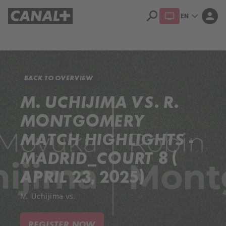
search
expand_more
person
EN
Library
Apple TV+
BACK TO OVERVIEW
M. UCHIJIMA VS. R.
MONTGOMERY
MATCH HIGHLIGHTS -
MADRID_COURT 8 (
APRIL 23, 2025)
M. Uchijima vs.
REGISTER NOW