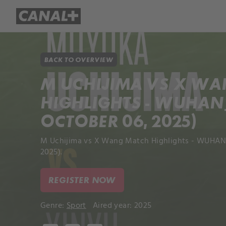
Library
Apple TV+
BACK TO OVERVIEW
M UCHIJIMA VS X W
HIGHLIGHTS - WUHAN
OCTOBER 06, 2025)
M Uchijima vs X Wang Match Highlights - WUHAN
2025).
REGISTER NOW
Genre:
Sport
Aired year: 2025