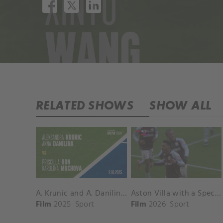
RELATED SHOWS
SHOW ALL
A. Krunic and A. Danilina vs. P. Hon and K. Muchova Match Highlights - BEIJING_Capital Group Diamond ( October 02, 2025)
Aston Villa with a Spectacular Goal vs. Nottingham Forest
Film
2025
Sport
Film
2026
Sport