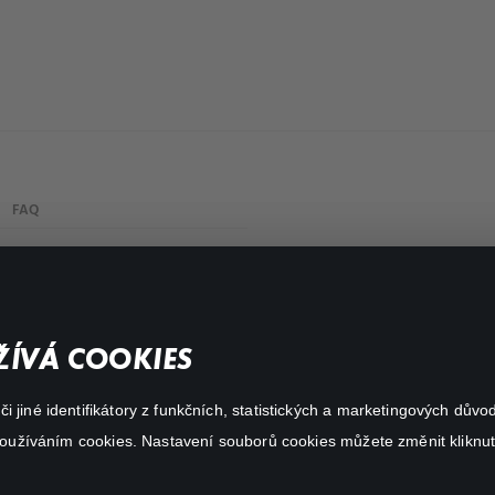
FAQ
My profile
Important links
ÍVÁ COOKIES
 jiné identifikátory z funkčních, statistických a marketingových dův
 používáním cookies. Nastavení souborů cookies můžete změnit kliknut