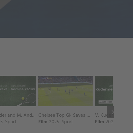
keyboard_arrow_right
D. Shnaider and M. Andreeva vs. S. Errani and J. Paolini Match Highlights - ROME_Campo Centrale ( May 16, 2025)
Chelsea Top Gk Saves vs. Crystal Palace
5
Sport
Film
2025
Sport
Film
2025
Sport