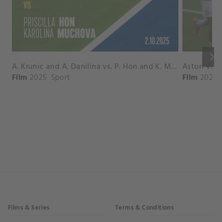
keyboard_arrow_right
A. Krunic and A. Danilina vs. P. Hon and K. Muchova Match Highlights - BEIJING_Capital Group Diamond ( October 02, 2025)
Film
2025
Sport
Film
2026
Films & Series
Terms & Conditions