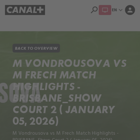
search
expand_more
person
EN
Library
Apple TV+
BACK TO OVERVIEW
M VONDROUSOVA VS
M FRECH MATCH
HIGHLIGHTS -
BRISBANE_SHOW
COURT 2 ( JANUARY
05, 2026)
M Vondrousova vs M Frech Match Highlights -