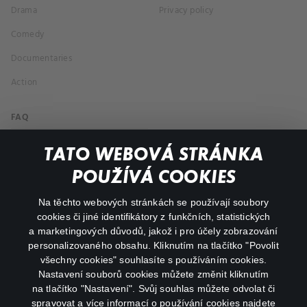
Drama
Privacy policy
Comedy
Documentaries
Action
FAQ
My profile
TATO WEBOVÁ STRÁNKA
Important links
POUŽÍVÁ COOKIES
Na těchto webových stránkách se používají soubory
facebook
instagram
cookies či jiné identifikátory z funkčních, statistických
a marketingových důvodů, jakož i pro účely zobrazování
personalizovaného obsahu. Kliknutím na tlačítko "Povolit
youtube
všechny cookies" souhlasíte s používáním cookies.
Nastavení souborů cookies můžete změnit kliknutím
na tlačítko "Nastavení". Svůj souhlas můžete odvolat či
spravovat a více informací o používání cookies najdete