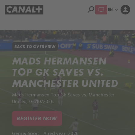
search
expand_more
person
EN
Library
Apple TV+
BACK TO OVERVIEW
MADS HERMANSEN
TOP GK SAVES VS.
MANCHESTER UNITED
Mads Hermansen Top Gk Saves vs. Manchester
United, 02/10/2026.
REGISTER NOW
Genre:
Sport
Aired year: 2026