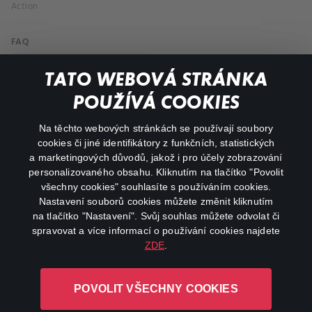
Action
FAQ
My profile
TATO WEBOVÁ STRÁNKA
Important links
POUŽÍVÁ COOKIES
Na těchto webových stránkách se používají soubory
facebook
instagram
cookies či jiné identifikátory z funkčních, statistických
a marketingových důvodů, jakož i pro účely zobrazování
personalizovaného obsahu. Kliknutím na tlačítko "Povolit
youtube
všechny cookies" souhlasíte s používáním cookies.
Nastavení souborů cookies můžete změnit kliknutím
na tlačítko "Nastavení". Svůj souhlas můžete odvolat či
spravovat a více informací o používání cookies najdete
ZDE
.
Canal+ Luxembourg S. à r.l. se sídlem Rue Albert Borschette 4,
L-1246 Luxembourg R.C.S.
POVOLIT VŠECHNY COOKIES
Luxembourg: B 87.905