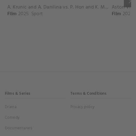
keyboard_arrow_right
A. Krunic and A. Danilina vs. P. Hon and K. Muchova Match Highlights - BEIJING_Capital Group Diamond ( October 02, 2025)
Film
2025
Sport
Film
2026
Films & Series
Terms & Conditions
Drama
Privacy policy
Comedy
Documentaries