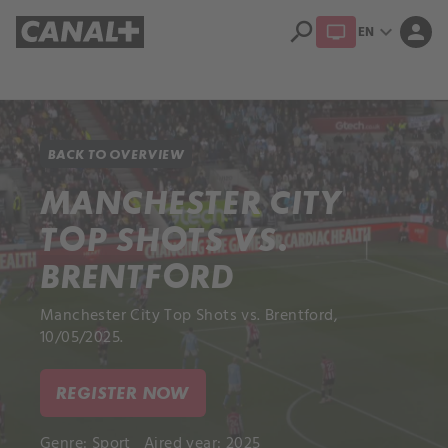
search
expand_more
person
EN
Library
Apple TV+
BACK TO OVERVIEW
MANCHESTER CITY
TOP SHOTS VS.
BRENTFORD
Manchester City Top Shots vs. Brentford,
10/05/2025.
REGISTER NOW
Genre:
Sport
Aired year: 2025