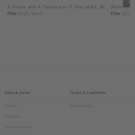
keyboard_arrow_right
A. Krunic and A. Danilina vs. P. Hon and K. Muchova Match Highlights - BEIJING_Capital Group Diamond ( October 02, 2025)
Film
2025
Sport
Film
2026
Films & Series
Terms & Conditions
Drama
Privacy policy
Comedy
Documentaries