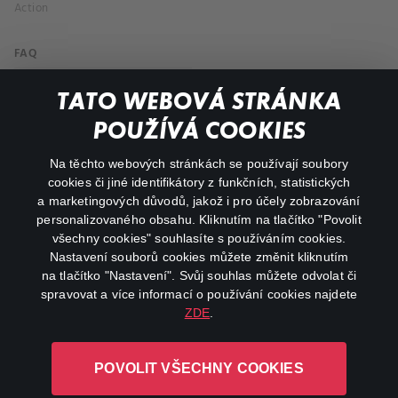
Action
FAQ
My profile
TATO WEBOVÁ STRÁNKA
Important links
POUŽÍVÁ COOKIES
Na těchto webových stránkách se používají soubory
facebook
instagram
cookies či jiné identifikátory z funkčních, statistických
a marketingových důvodů, jakož i pro účely zobrazování
personalizovaného obsahu. Kliknutím na tlačítko "Povolit
youtube
všechny cookies" souhlasíte s používáním cookies.
Nastavení souborů cookies můžete změnit kliknutím
na tlačítko "Nastavení". Svůj souhlas můžete odvolat či
spravovat a více informací o používání cookies najdete
ZDE
.
Canal+ Luxembourg S. à r.l. se sídlem Rue Albert Borschette 4,
L-1246 Luxembourg R.C.S.
POVOLIT VŠECHNY COOKIES
Luxembourg: B 87.905