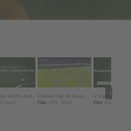
keyboard_arrow_right
D. Shnaider and M. Andreeva vs. S. Errani and J. Paolini Match Highlights - ROME_Campo Centrale ( May 16, 2025)
Chelsea Top Gk Saves vs. Crystal Palace
5
Sport
Film
2025
Sport
Film
2025
Sport