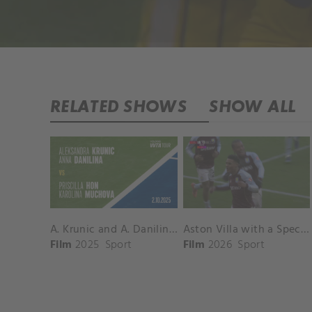
RELATED SHOWS
SHOW ALL
A. Krunic and A. Danilina vs. P. Hon and K. Muchova Match Highlights - BEIJING_Capital Group Diamond ( October 02, 2025)
Aston Villa with a Spectacular Goal vs. Nottingham Forest
Film
2025
Sport
Film
2026
Sport