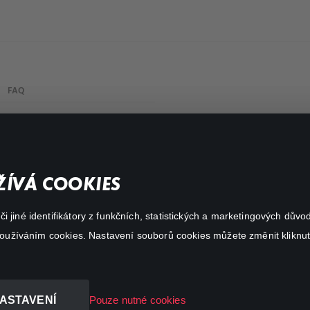
FAQ
My profile
Important links
ÍVÁ COOKIES
 jiné identifikátory z funkčních, statistických a marketingových dův
 používáním cookies. Nastavení souborů cookies můžete změnit kliknut
ASTAVENÍ
Pouze nutné cookies