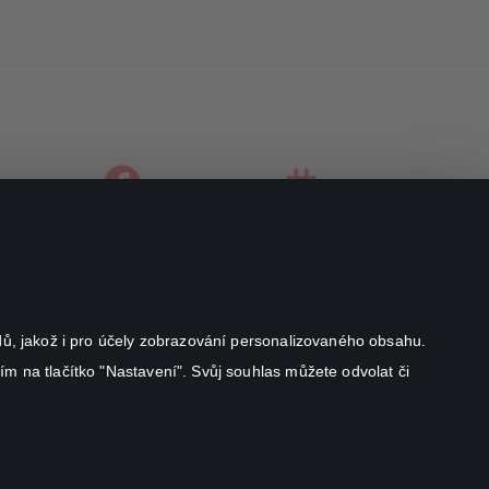
facebook
instagram
youtube
odů, jakož i pro účely zobrazování personalizovaného obsahu.
ím na tlačítko "Nastavení". Svůj souhlas můžete odvolat či
Canal+ Luxembourg S. à r.l. se sídlem Rue Albert Borschette 4,
L-1246 Luxembourg R.C.S.
Luxembourg: B 87.905
All rights reserved