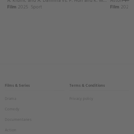
A. Krunic and A. Danilina vs. P. Hon and K. Muchova Match Highlights - BEIJING_Capital Group Diamond ( October 02, 2025)
Film
2025
Sport
Film
2026
Films & Series
Terms & Conditions
Drama
Privacy policy
Comedy
Documentaries
Action