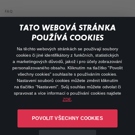
FAQ
My profile
TATO WEBOVÁ STRÁNKA
Important links
POUŽÍVÁ COOKIES
Na těchto webových stránkách se používají soubory
facebook
instagram
cookies či jiné identifikátory z funkčních, statistických
a marketingových důvodů, jakož i pro účely zobrazování
personalizovaného obsahu. Kliknutím na tlačítko "Povolit
youtube
všechny cookies" souhlasíte s používáním cookies.
Nastavení souborů cookies můžete změnit kliknutím
na tlačítko "Nastavení". Svůj souhlas můžete odvolat či
spravovat a více informací o používání cookies najdete
ZDE
.
Canal+ Luxembourg S. à r.l. se sídlem Rue Albert Borschette 4,
L-1246 Luxembourg R.C.S.
POVOLIT VŠECHNY COOKIES
Luxembourg: B 87.905
All rights reserved