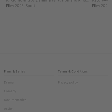
A. Krunic and A. Danilina vs. P. Hon and K. Muchova Match Highlights - BEIJING_Capital Group Diamond ( October 02, 2025)
Film
2025
Sport
Film
2026
Films & Series
Terms & Conditions
Drama
Privacy policy
Comedy
Documentaries
Action