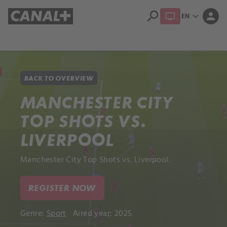
search
expand_more
person
EN
Library
Apple TV+
BACK TO OVERVIEW
MANCHESTER CITY
TOP SHOTS VS.
LIVERPOOL
Manchester City Top Shots vs. Liverpool.
REGISTER NOW
Genre:
Sport
Aired year: 2025