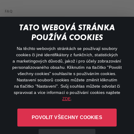
FAQ
My profile
TATO WEBOVÁ STRÁNKA
Important links
POUŽÍVÁ COOKIES
Na těchto webových stránkách se používají soubory
facebook
instagram
cookies či jiné identifikátory z funkčních, statistických
a marketingových důvodů, jakož i pro účely zobrazování
personalizovaného obsahu. Kliknutím na tlačítko "Povolit
youtube
všechny cookies" souhlasíte s používáním cookies.
Nastavení souborů cookies můžete změnit kliknutím
na tlačítko "Nastavení". Svůj souhlas můžete odvolat či
spravovat a více informací o používání cookies najdete
ZDE
.
Canal+ Luxembourg S. à r.l. se sídlem Rue Albert Borschette 4,
L-1246 Luxembourg R.C.S.
POVOLIT VŠECHNY COOKIES
Luxembourg: B 87.905
All rights reserved