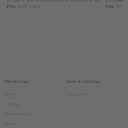
A. Krunic and A. Danilina vs. P. Hon and K. Muchova Match Highlights - BEIJING_Capital Group Diamond ( October 02, 2025)
Film
2025
Sport
Film
2026
Films & Series
Terms & Conditions
Drama
Privacy policy
Comedy
Documentaries
Action