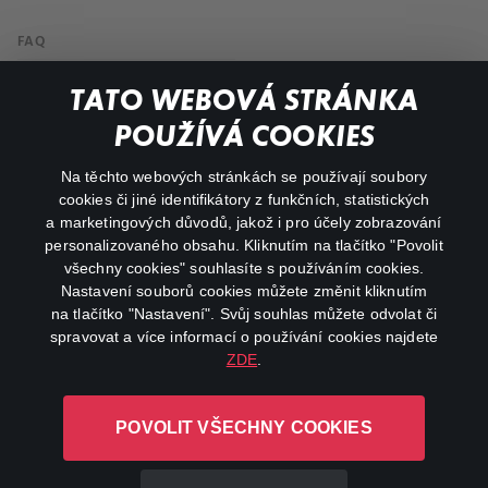
FAQ
My profile
TATO WEBOVÁ STRÁNKA
Important links
POUŽÍVÁ COOKIES
Na těchto webových stránkách se používají soubory
facebook
instagram
cookies či jiné identifikátory z funkčních, statistických
a marketingových důvodů, jakož i pro účely zobrazování
personalizovaného obsahu. Kliknutím na tlačítko "Povolit
youtube
všechny cookies" souhlasíte s používáním cookies.
Nastavení souborů cookies můžete změnit kliknutím
na tlačítko "Nastavení". Svůj souhlas můžete odvolat či
spravovat a více informací o používání cookies najdete
ZDE
.
Canal+ Luxembourg S. à r.l. se sídlem Rue Albert Borschette 4,
L-1246 Luxembourg R.C.S.
POVOLIT VŠECHNY COOKIES
Luxembourg: B 87.905
All rights reserved