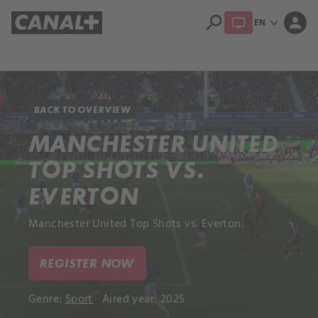
search
expand_more
person
EN
Library
Apple TV+
BACK TO OVERVIEW
MANCHESTER UNITED
TOP SHOTS VS.
EVERTON
Manchester United Top Shots vs. Everton.
REGISTER NOW
Genre:
Sport
Aired year: 2025