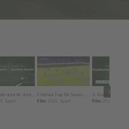
keyboard_arrow_right
D. Shnaider and M. Andreeva vs. S. Errani and J. Paolini Match Highlights - ROME_Campo Centrale ( May 16, 2025)
Chelsea Top Gk Saves vs. Crystal Palace
5
Sport
Film
2025
Sport
Film
2025
Sport