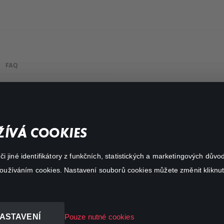
FAQ
My profile
Important links
ÍVÁ COOKIES
 jiné identifikátory z funkčních, statistických a marketingových dův
 používáním cookies. Nastavení souborů cookies můžete změnit kliknut
ASTAVENÍ
Pouze nutné cookies