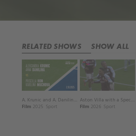
RELATED SHOWS
SHOW ALL
A. Krunic and A. Danilina vs. P. Hon and K. Muchova Match Highlights - BEIJING_Capital Group Diamond ( October 02, 2025)
Aston Villa with a Spectacular Goal vs. Nottingham Forest
Film
2025
Sport
Film
2026
Sport