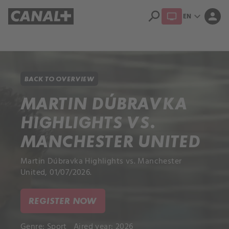
search
expand_more
person
EN
Library
Apple TV+
BACK TO OVERVIEW
MARTIN DÚBRAVKA
HIGHLIGHTS VS.
MANCHESTER UNITED
Martin Dúbravka Highlights vs. Manchester
United, 01/07/2026.
REGISTER NOW
Genre:
Sport
Aired year: 2026