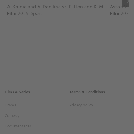
keyboard_arrow_right
A. Krunic and A. Danilina vs. P. Hon and K. Muchova Match Highlights - BEIJING_Capital Group Diamond ( October 02, 2025)
Film
2025
Sport
Film
2026
Films & Series
Terms & Conditions
Drama
Privacy policy
Comedy
Documentaries