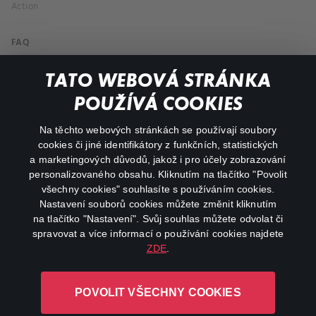
Action
FAQ
My profile
TATO WEBOVÁ STRÁNKA
Important links
POUŽÍVÁ COOKIES
Na těchto webových stránkách se používají soubory
facebook
instagram
cookies či jiné identifikátory z funkčních, statistických
a marketingových důvodů, jakož i pro účely zobrazování
personalizovaného obsahu. Kliknutím na tlačítko "Povolit
youtube
všechny cookies" souhlasíte s používáním cookies.
Nastavení souborů cookies můžete změnit kliknutím
na tlačítko "Nastavení". Svůj souhlas můžete odvolat či
spravovat a více informací o používání cookies najdete
ZDE
.
Canal+ Luxembourg S. à r.l. se sídlem Rue Albert Borschette 4,
L-1246 Luxembourg R.C.S.
POVOLIT VŠECHNY COOKIES
Luxembourg: B 87.905