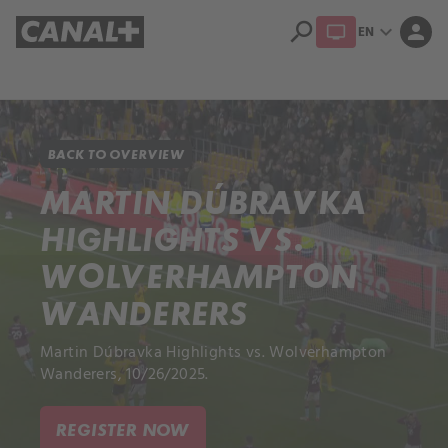
search
expand_more
person
EN
Library
Apple TV+
BACK TO OVERVIEW
MARTIN DÚBRAVKA
HIGHLIGHTS VS.
WOLVERHAMPTON
WANDERERS
Martin Dúbravka Highlights vs. Wolverhampton
Wanderers, 10/26/2025.
REGISTER NOW