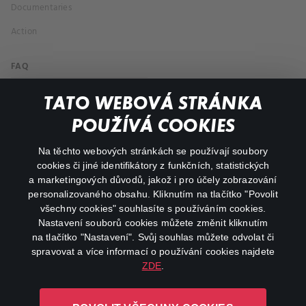
Documentaries
Action
FAQ
My profile
TATO WEBOVÁ STRÁNKA
Important links
POUŽÍVÁ COOKIES
Na těchto webových stránkách se používají soubory
facebook
instagram
cookies či jiné identifikátory z funkčních, statistických
a marketingových důvodů, jakož i pro účely zobrazování
personalizovaného obsahu. Kliknutím na tlačítko "Povolit
youtube
všechny cookies" souhlasíte s používáním cookies.
Nastavení souborů cookies můžete změnit kliknutím
na tlačítko "Nastavení". Svůj souhlas můžete odvolat či
spravovat a více informací o používání cookies najdete
ZDE
.
Canal+ Luxembourg S. à r.l. se sídlem Rue Albert Borschette 4,