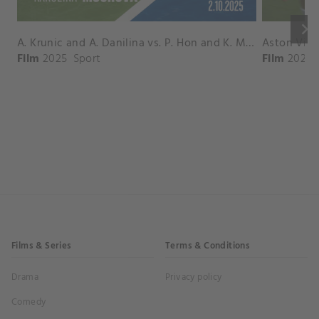
keyboard_arrow_right
A. Krunic and A. Danilina vs. P. Hon and K. Muchova Match Highlights - BEIJING_Capital Group Diamond ( October 02, 2025)
Film
2025
Sport
Film
2026
Films & Series
Terms & Conditions
Drama
Privacy policy
Comedy