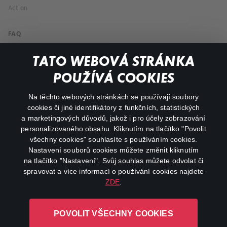
Action
FAQ
My profile
TATO WEBOVÁ STRÁNKA
Important links
POUŽÍVÁ COOKIES
Na těchto webových stránkách se používají soubory
facebook
instagram
cookies či jiné identifikátory z funkčních, statistických
a marketingových důvodů, jakož i pro účely zobrazování
personalizovaného obsahu. Kliknutím na tlačítko "Povolit
youtube
všechny cookies" souhlasíte s používáním cookies.
Nastavení souborů cookies můžete změnit kliknutím
na tlačítko "Nastavení". Svůj souhlas můžete odvolat či
spravovat a více informací o používání cookies najdete
ZDE
.
Canal+ Luxembourg S. à r.l. se sídlem Rue Albert Borschette 4,
L-1246 Luxembourg R.C.S.
POVOLIT VŠECHNY COOKIES
Luxembourg: B 87.905