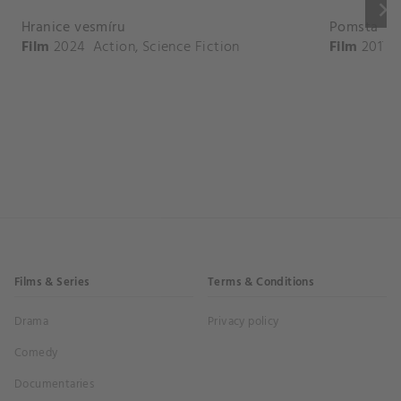
keyboard_arrow_right
Hranice vesmíru
Pomsta
Film
2024
Action
,
Science Fiction
Film
2017
Films & Series
Terms & Conditions
Drama
Privacy policy
Comedy
Documentaries