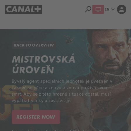
search
expand_more
person
EN
Library
Apple TV+
BACK TO OVERVIEW
MISTROVSKÁ
ÚROVEŇ
Bývalý agent speciálních jednotek je uvězněn v
časové smyčce a znovu a znovu prožívá svou
smrt. Aby se z této hrozné situace dostal, musí
vypátrat viníky a zastavit je.
REGISTER NOW