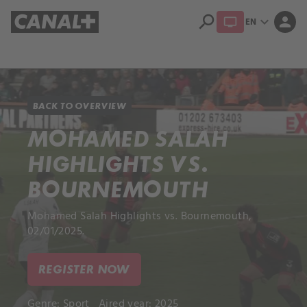
search
expand_more
person
EN
Library
Apple TV+
BACK TO OVERVIEW
MOHAMED SALAH
HIGHLIGHTS VS.
BOURNEMOUTH
Mohamed Salah Highlights vs. Bournemouth,
02/01/2025.
REGISTER NOW
Genre:
Sport
Aired year: 2025