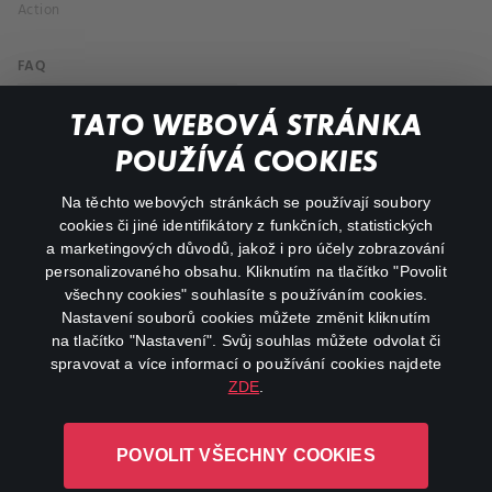
Action
FAQ
My profile
TATO WEBOVÁ STRÁNKA
Important links
POUŽÍVÁ COOKIES
Na těchto webových stránkách se používají soubory
facebook
instagram
cookies či jiné identifikátory z funkčních, statistických
a marketingových důvodů, jakož i pro účely zobrazování
personalizovaného obsahu. Kliknutím na tlačítko "Povolit
youtube
všechny cookies" souhlasíte s používáním cookies.
Nastavení souborů cookies můžete změnit kliknutím
na tlačítko "Nastavení". Svůj souhlas můžete odvolat či
spravovat a více informací o používání cookies najdete
ZDE
.
Canal+ Luxembourg S. à r.l. se sídlem Rue Albert Borschette 4,
L-1246 Luxembourg R.C.S.
POVOLIT VŠECHNY COOKIES
Luxembourg: B 87.905