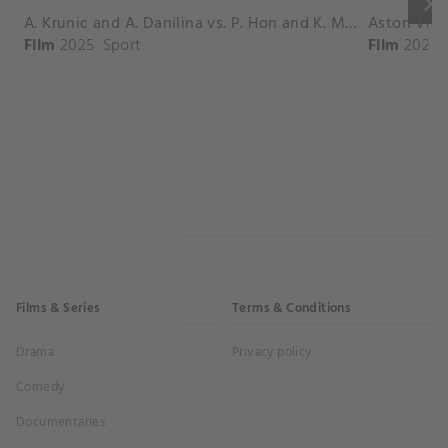
keyboard_arrow_right
A. Krunic and A. Danilina vs. P. Hon and K. Muchova Match Highlights - BEIJING_Capital Group Diamond ( October 02, 2025)
Film
2025
Sport
Film
2026
Films & Series
Terms & Conditions
Drama
Privacy policy
Comedy
Documentaries