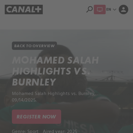
search
expand_more
person
EN
Library
Apple TV+
BACK TO OVERVIEW
MOHAMED SALAH
HIGHLIGHTS VS.
BURNLEY
Mohamed Salah Highlights vs. Burnley,
09/14/2025.
REGISTER NOW
Genre:
Sport
Aired year: 2025