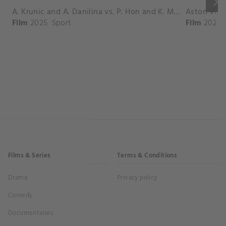
keyboard_arrow_right
A. Krunic and A. Danilina vs. P. Hon and K. Muchova Match Highlights - BEIJING_Capital Group Diamond ( October 02, 2025)
Film
2025
Sport
Film
2026
Films & Series
Terms & Conditions
Drama
Privacy policy
Comedy
Documentaries