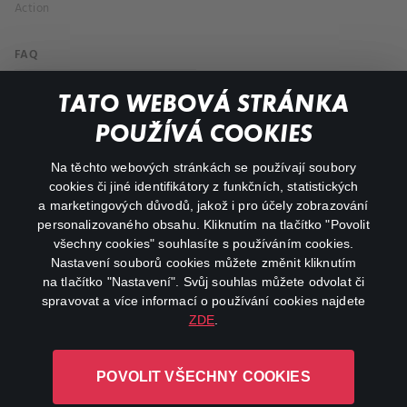
Action
FAQ
My profile
TATO WEBOVÁ STRÁNKA
Important links
POUŽÍVÁ COOKIES
Na těchto webových stránkách se používají soubory
facebook
instagram
cookies či jiné identifikátory z funkčních, statistických
a marketingových důvodů, jakož i pro účely zobrazování
personalizovaného obsahu. Kliknutím na tlačítko "Povolit
youtube
všechny cookies" souhlasíte s používáním cookies.
Nastavení souborů cookies můžete změnit kliknutím
na tlačítko "Nastavení". Svůj souhlas můžete odvolat či
spravovat a více informací o používání cookies najdete
ZDE
.
Canal+ Luxembourg S. à r.l. se sídlem Rue Albert Borschette 4,
L-1246 Luxembourg R.C.S.
POVOLIT VŠECHNY COOKIES
Luxembourg: B 87.905